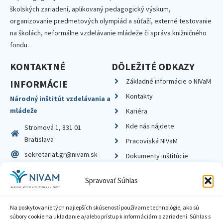
školských zariadení, aplikovaný pedagogický výskum,
organizovanie predmetových olympiád a súťaží, externé testovanie
na školách, neformálne vzdelávanie mládeže či správa knižničného
fondu.
KONTAKTNÉ
DÔLEŽITÉ ODKAZY
Základné informácie o NIVaM
INFORMÁCIE
Kontakty
Národný inštitút vzdelávania a
mládeže
Kariéra
Kde nás nájdete
Stromová 1, 831 01
Bratislava
Pracoviská NIVaM
sekretariat.gr@nivam.sk
Dokumenty inštitúcie
IČO: 00164348
Knižnica
Spravovať Súhlas
DIČ: 2020798714
Na poskytovanie tých najlepších skúseností používame technológie, ako sú
súbory cookie na ukladanie a/alebo prístup k informáciám o zariadení. Súhlas s