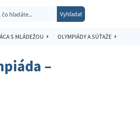
Vyhľadať
ÁCA S MLÁDEŽOU
OLYMPIÁDY A SÚŤAŽE
mpiáda –