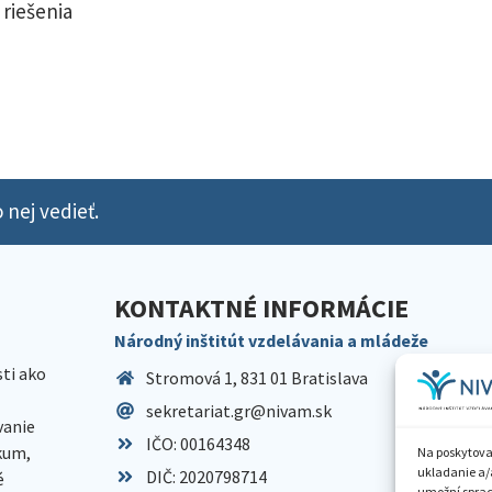
 riešenia
 nej vedieť.
KONTAKTNÉ INFORMÁCIE
Národný inštitút vzdelávania a mládeže
sti ako
Stromová 1, 831 01 Bratislava
sekretariat.gr@nivam.sk
anie
IČO: 00164348
skum,
Na poskytova
ukladanie a/
DIČ: 2020798714
é
umožní spraco