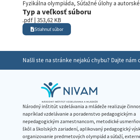
Fyzikálna olympiáda
,
Súťažné úlohy a autorské
Typ a veľkosť súboru
.pdf | 353,62 KB
Stiahnuť súbor
Našli ste na stránke nejakú chybu? Dajte nám o
Národný inštitút vzdelávania a mládeže realizuje činno
napríklad vzdelávanie a poradenstvo pedagogickým a
nepedagogickým zamestnancom, metodické usmerňov
škôl a školských zariadení, aplikovaný pedagogický vý
organizovanie predmetových olympiád a súťaží, extern