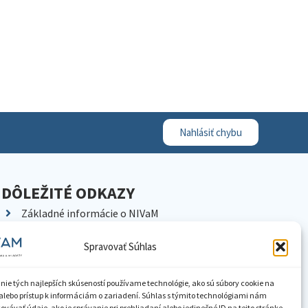
Nahlásiť chybu
DÔLEŽITÉ ODKAZY
Základné informácie o NIVaM
Kontakty
Spravovať Súhlas
Kariéra
Kde nás nájdete
nie tých najlepších skúseností používame technológie, ako sú súbory cookie na
Pracoviská NIVaM
alebo prístup k informáciám o zariadení. Súhlas s týmito technológiami nám
vávať údaje, ako je správanie pri prehliadaní alebo jedinečné ID na tejto stránke.