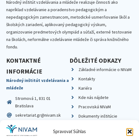
Národný inštitút vzdelávania a mládeže realizuje činnosti ako
napríklad vzdelávanie a poradenstvo pedagogickým a
nepedagogickým zamestnancom, metodické usmerňovanie škôl a
školských zariadení, aplikovaný pedagogický výskum,
organizovanie predmetových olympiád a súťaží, externé testovanie
na školách, neformálne vzdelávanie mládeže či správa knižničného
fondu.
KONTAKTNÉ
DÔLEŽITÉ ODKAZY
Základné informácie o NIVaM
INFORMÁCIE
Kontakty
Národný inštitút vzdelávania a
mládeže
Kariéra
Kde nás nájdete
Stromová 1, 831 01
Bratislava
Pracoviská NIVaM
sekretariat.gr@nivam.sk
Dokumenty inštitúcie
IČO: 00164348
Knižnica
Spravovať Súhlas
DIČ: 2020798714