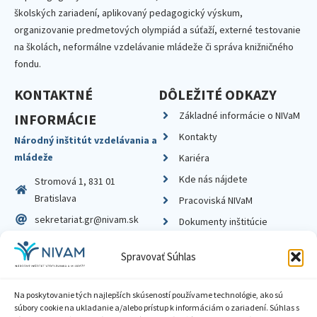
školských zariadení, aplikovaný pedagogický výskum,
organizovanie predmetových olympiád a súťaží, externé testovanie
na školách, neformálne vzdelávanie mládeže či správa knižničného
fondu.
KONTAKTNÉ
DÔLEŽITÉ ODKAZY
Základné informácie o NIVaM
INFORMÁCIE
Kontakty
Národný inštitút vzdelávania a
mládeže
Kariéra
Kde nás nájdete
Stromová 1, 831 01
Bratislava
Pracoviská NIVaM
sekretariat.gr@nivam.sk
Dokumenty inštitúcie
IČO: 00164348
Knižnica
Spravovať Súhlas
DIČ: 2020798714
Na poskytovanie tých najlepších skúseností používame technológie, ako sú
súbory cookie na ukladanie a/alebo prístup k informáciám o zariadení. Súhlas s