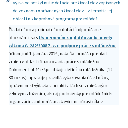
Výzva na poskytnutie dotácie pre žiadateľov zapísaných
do zoznamu oprávnených žiadateľov – v tematickej
oblasti nízkoprahové programy pre mládež
Žiadateľom a prijímateľom dotácií odporúčame
oboznámiť sa s
Usmernením k uplatňovaniu novely
zákona č. 282/2008 Z. z. o podpore práce s mládežou
,
účinnej od 1. januára 2026, nakoľko prináša prehľad
zmien v oblasti financovania práce s mládežou.
Dokument bližšie špecifikuje definíciu mládežníka (12 –
30 rokov), upravuje pravidlá vykazovania účastníkov,
oprávnenosť výdavkov pri aktivitách so zmiešaným
vekovým zložením, ako aj podmienky pre mládežnícke
organizácie a odporúčania k evidencii účastníkov.