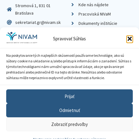
Kde nás nájdete
Stromová 1, 831 01
Bratislava
Pracoviská NIVaM
sekretariat.gr@nivam.sk
Dokumenty inštitúcie
IČO: 00164348
Knižnica
Spravovať Súhlas
DIČ: 2020798714
Na poskytovanie tých najlepších skúseností používame technológie, ako sú
súbory cookie na ukladanie a/alebo prístup k informáciám o zariadení. Súhlas s
týmito technológiami nám umožní spracovávať údaje, ako je správanie pri
prehliadaní alebo jedinečné ID na tejto stránke. Nesúhlas alebo odvolanie
Zásady ochrany súkromia
súhlasu môže nepriaznivo ovplyvniť určité vlastnosti a funkcie.
Vyhlásenie o prístupnosti
Prijať
Sprístupnenie informácií
Odmietnuť
Nastavenia cookies
Zobraziť predvoľby
GDPR
© 2026 Národný inštitút vzdelávania a mládeže