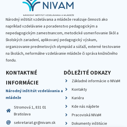
Národný inštitút vzdelávania a mládeže realizuje činnosti ako
napríklad vzdelávanie a poradenstvo pedagogickým a
nepedagogickým zamestnancom, metodické usmerňovanie škôl a
školských zariadení, aplikovaný pedagogický výskum,
organizovanie predmetových olympiád a súťaží, externé testovanie
na školách, neformálne vzdelávanie mládeže či správa knižničného
fondu.
KONTAKTNÉ
DÔLEŽITÉ ODKAZY
Základné informácie o NIVaM
INFORMÁCIE
Kontakty
Národný inštitút vzdelávania a
mládeže
Kariéra
Kde nás nájdete
Stromová 1, 831 01
Bratislava
Pracoviská NIVaM
sekretariat.gr@nivam.sk
Dokumenty inštitúcie