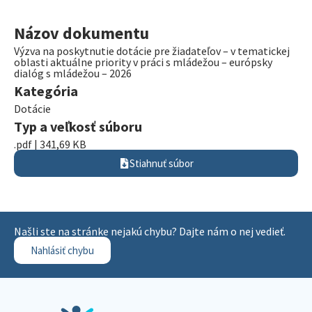
Názov dokumentu
Výzva na poskytnutie dotácie pre žiadateľov – v tematickej
oblasti aktuálne priority v práci s mládežou – európsky
dialóg s mládežou – 2026
Kategória
Dotácie
Typ a veľkosť súboru
.pdf | 341,69 KB
Stiahnuť súbor
Našli ste na stránke nejakú chybu? Dajte nám o nej vedieť.
Nahlásiť chybu