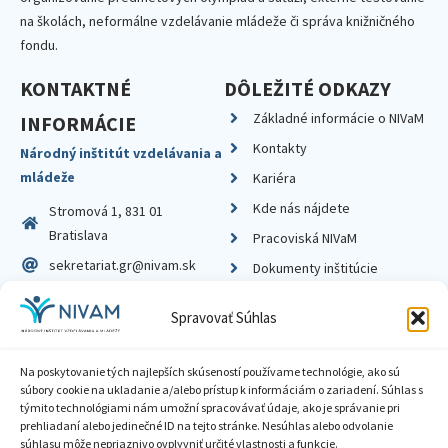
na školách, neformálne vzdelávanie mládeže či správa knižničného
fondu.
KONTAKTNÉ
DÔLEŽITÉ ODKAZY
Základné informácie o NIVaM
INFORMÁCIE
Kontakty
Národný inštitút vzdelávania a
mládeže
Kariéra
Kde nás nájdete
Stromová 1, 831 01
Bratislava
Pracoviská NIVaM
sekretariat.gr@nivam.sk
Dokumenty inštitúcie
IČO: 00164348
Knižnica
Spravovať Súhlas
DIČ: 2020798714
Na poskytovanie tých najlepších skúseností používame technológie, ako sú
súbory cookie na ukladanie a/alebo prístup k informáciám o zariadení. Súhlas s
týmito technológiami nám umožní spracovávať údaje, ako je správanie pri
prehliadaní alebo jedinečné ID na tejto stránke. Nesúhlas alebo odvolanie
Zásady ochrany súkromia
súhlasu môže nepriaznivo ovplyvniť určité vlastnosti a funkcie.