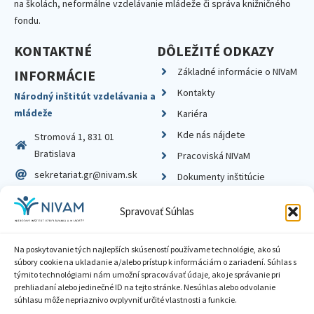
na školách, neformálne vzdelávanie mládeže či správa knižničného
fondu.
KONTAKTNÉ
DÔLEŽITÉ ODKAZY
Základné informácie o NIVaM
INFORMÁCIE
Kontakty
Národný inštitút vzdelávania a
mládeže
Kariéra
Kde nás nájdete
Stromová 1, 831 01
Bratislava
Pracoviská NIVaM
sekretariat.gr@nivam.sk
Dokumenty inštitúcie
IČO: 00164348
Knižnica
Spravovať Súhlas
DIČ: 2020798714
Na poskytovanie tých najlepších skúseností používame technológie, ako sú
súbory cookie na ukladanie a/alebo prístup k informáciám o zariadení. Súhlas s
týmito technológiami nám umožní spracovávať údaje, ako je správanie pri
prehliadaní alebo jedinečné ID na tejto stránke. Nesúhlas alebo odvolanie
Zásady ochrany súkromia
súhlasu môže nepriaznivo ovplyvniť určité vlastnosti a funkcie.