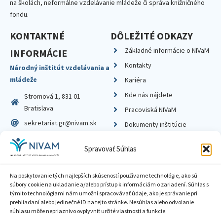
na školách, neformálne vzdelávanie mládeže či správa knižničného
fondu.
KONTAKTNÉ
DÔLEŽITÉ ODKAZY
Základné informácie o NIVaM
INFORMÁCIE
Kontakty
Národný inštitút vzdelávania a
mládeže
Kariéra
Kde nás nájdete
Stromová 1, 831 01
Bratislava
Pracoviská NIVaM
sekretariat.gr@nivam.sk
Dokumenty inštitúcie
IČO: 00164348
Knižnica
Spravovať Súhlas
DIČ: 2020798714
Na poskytovanie tých najlepších skúseností používame technológie, ako sú
súbory cookie na ukladanie a/alebo prístup k informáciám o zariadení. Súhlas s
týmito technológiami nám umožní spracovávať údaje, ako je správanie pri
prehliadaní alebo jedinečné ID na tejto stránke. Nesúhlas alebo odvolanie
Zásady ochrany súkromia
súhlasu môže nepriaznivo ovplyvniť určité vlastnosti a funkcie.