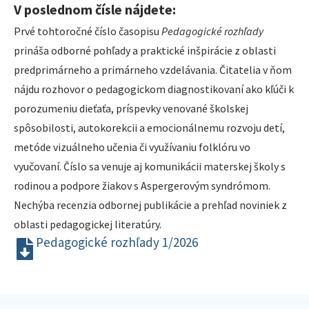
V poslednom čísle nájdete:
Prvé tohtoročné číslo časopisu
Pedagogické rozhľady
prináša odborné pohľady a praktické inšpirácie z oblasti
predprimárneho a primárneho vzdelávania. Čitatelia v ňom
nájdu rozhovor o pedagogickom diagnostikovaní ako kľúči k
porozumeniu dieťaťa, príspevky venované školskej
spôsobilosti, autokorekcii a emocionálnemu rozvoju detí,
metóde vizuálneho učenia či využívaniu folklóru vo
vyučovaní. Číslo sa venuje aj komunikácii materskej školy s
rodinou a podpore žiakov s Aspergerovým syndrómom.
Nechýba recenzia odbornej publikácie a prehľad noviniek z
oblasti pedagogickej literatúry.
Pedagogické rozhľady 1/2026