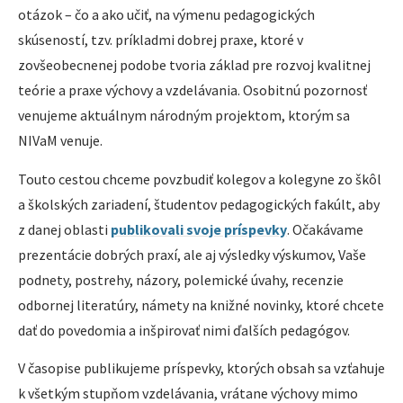
otázok – čo a ako učiť, na výmenu pedagogických
skúseností, tzv. príkladmi dobrej praxe, ktoré v
zovšeobecnenej podobe tvoria základ pre rozvoj kvalitnej
teórie a praxe výchovy a vzdelávania. Osobitnú pozornosť
venujeme aktuálnym národným projektom, ktorým sa
NIVaM venuje.
Touto cestou chceme povzbudiť kolegov a kolegyne zo škôl
a školských zariadení, študentov pedagogických fakúlt, aby
z danej oblasti
publikovali svoje príspevky
. Očakávame
prezentácie dobrých praxí, ale aj výsledky výskumov, Vaše
podnety, postrehy, názory, polemické úvahy, recenzie
odbornej literatúry, námety na knižné novinky, ktoré chcete
dať do povedomia a inšpirovať nimi ďalších pedagógov.
V časopise publikujeme príspevky, ktorých obsah sa vzťahuje
k všetkým stupňom vzdelávania, vrátane výchovy mimo