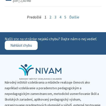
.pdf | 2,60 MB
Predošlé
1
2
3
4
5
Ďalšie
Našli ste na stránke nejakú chybu? Dajte nám o nej vedieť.
Nahlásiť chybu
Národný inštitút vzdelávania a mládeže realizuje činnosti ako
napríklad vzdelávanie a poradenstvo pedagogickým a
nepedagogickým zamestnancom, metodické usmerňovanie škôl a
školských zariadení, aplikovaný pedagogický výskum,
organizovanie predmetových olympiád a súťaží, externé testovanie