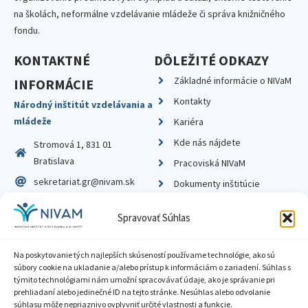
na školách, neformálne vzdelávanie mládeže či správa knižničného
fondu.
KONTAKTNÉ
DÔLEŽITÉ ODKAZY
Základné informácie o NIVaM
INFORMÁCIE
Kontakty
Národný inštitút vzdelávania a
mládeže
Kariéra
Kde nás nájdete
Stromová 1, 831 01
Bratislava
Pracoviská NIVaM
sekretariat.gr@nivam.sk
Dokumenty inštitúcie
IČO: 00164348
Knižnica
Spravovať Súhlas
DIČ: 2020798714
Na poskytovanie tých najlepších skúseností používame technológie, ako sú
súbory cookie na ukladanie a/alebo prístup k informáciám o zariadení. Súhlas s
týmito technológiami nám umožní spracovávať údaje, ako je správanie pri
prehliadaní alebo jedinečné ID na tejto stránke. Nesúhlas alebo odvolanie
Zásady ochrany súkromia
súhlasu môže nepriaznivo ovplyvniť určité vlastnosti a funkcie.