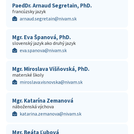
PaedDr. Arnaud Segretain, PhD.
francúzsky jazyk
arnaud.segretain@nivam.sk
Mgr. Eva Španová, PhD.
slovenský jazyk ako druhý jazyk
eva.spanova@nivam.sk
Mgr. Miroslava Višňovská, PhD.
materské školy
miroslava.visnovska@nivam.sk
Mgr. Katarína Zemanová
náboženská výchova
katarina.zemanova@nivam.sk
Mgr. Beáta Ľubová