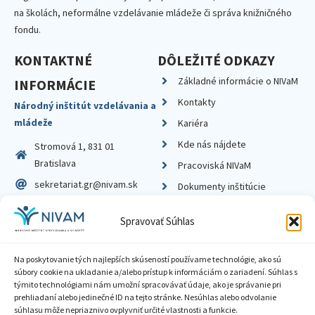
na školách, neformálne vzdelávanie mládeže či správa knižničného
fondu.
KONTAKTNÉ
DÔLEŽITÉ ODKAZY
Základné informácie o NIVaM
INFORMÁCIE
Kontakty
Národný inštitút vzdelávania a
mládeže
Kariéra
Kde nás nájdete
Stromová 1, 831 01
Bratislava
Pracoviská NIVaM
sekretariat.gr@nivam.sk
Dokumenty inštitúcie
IČO: 00164348
Knižnica
Spravovať Súhlas
DIČ: 2020798714
Na poskytovanie tých najlepších skúseností používame technológie, ako sú
súbory cookie na ukladanie a/alebo prístup k informáciám o zariadení. Súhlas s
týmito technológiami nám umožní spracovávať údaje, ako je správanie pri
prehliadaní alebo jedinečné ID na tejto stránke. Nesúhlas alebo odvolanie
Zásady ochrany súkromia
súhlasu môže nepriaznivo ovplyvniť určité vlastnosti a funkcie.