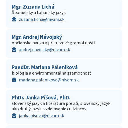
Mgr. Zuzana Lichá
Španielsky a taliansky jazyk
zuzana.licha@nivam.sk
Mgr. Andrej Návojský
občianska náuka a prierezové gramotnosti
andrej.navojsky@nivam.sk
PaedDr. Mariana Páleniková
biológia a environmentálna gramotnosť
mariana.palenikova@nivam.sk
PhDr. Janka Píšová, PhD.
slovenský jazyk a literatúra pre ZŠ, slovenský jazyk
ako druhý jazyk, vzdelávanie cudzincov
janka.pisova@nivam.sk