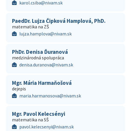
karol.csiba@nivam.sk
PaedDr. Lujza Čipková Hamplová, PhD.
matematika na ZŠ
lujza.hamplova@nivam.sk
PhDr. Denisa Ďuranová
medzinárodná spolupráca
denisa.duranova@nivam.sk
Mgr. Mária Harmaňošová
dejepis
maria.harmanosova@nivam.sk
Mgr. Pavol Kelecsényi
matematika na SŠ
pavol.kelecsenyi@nivam.sk