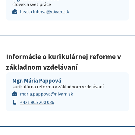
človek a svet práce
beata.lubova@nivam.sk
Informácie o kurikulárnej reforme v
základnom vzdelávaní
Mgr. Mária Pappová
kurikulárna reforma v základnom vzdelávaní
maria.pappova@nivam.sk
+421 905 200 036