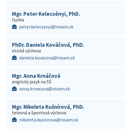
Mgr. Peter Kelecsényi, PhD.
fyzika
peter.kelecsenyi@nivam.sk
PhDr. Daniela Kováčová, PhD.
etická výchova
daniela.kovacova@nivam.sk
Mgr. Anna Krnáčová
anglický jazyk na SŠ
anna.krnacova@nivam.sk
Mgr. Nikoleta Kušnírová, PhD.
telesná a športová výchova
nikoleta.kusnirova@nivam.sk