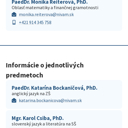
PaedDr. Monika Reiterová, PhD.
Oblasť matematiky a finančnej gramotnosti
monika.reiterova@nivam.sk
+421 914 345 758
Informácie o jednotlivých
predmetoch
PaedDr. Katarína Bockaničová, PhD.
anglický jazyk na ZŠ
katarina.bockanicova@nivam.sk
Mgr. Karol Csiba, PhD.
slovenský jazyk a literatúra na SŠ