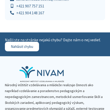
+421 907 757 151
+421 904 148 167
Našli ste na stránke nejakú chybu? Dajte nám o nej vedieť.
Nahlásiť chybu
Národný inštitút vzdelávania a mládeže realizuje činnosti ako
napríklad vzdelávanie a poradenstvo pedagogickým a
nepedagogickým zamestnancom, metodické usmerňovanie škôl a
školských zariadení, aplikovaný pedagogický výskum,
organizovanie predmetových olympiád a súťaží, externé testovanie