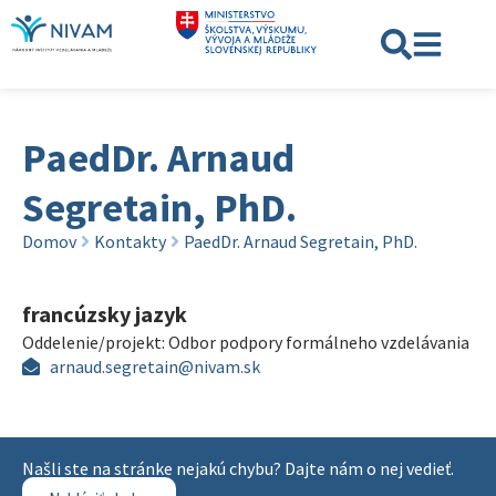
PaedDr. Arnaud
Segretain, PhD.
Domov
Kontakty
PaedDr. Arnaud Segretain, PhD.
francúzsky jazyk
Oddelenie/projekt:
Odbor podpory formálneho vzdelávania
arnaud.segretain@nivam.sk
Našli ste na stránke nejakú chybu? Dajte nám o nej vedieť.