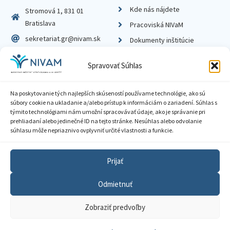
Kde nás nájdete
Stromová 1, 831 01
Bratislava
Pracoviská NIVaM
sekretariat.gr@nivam.sk
Dokumenty inštitúcie
IČO: 00164348
Knižnica
Spravovať Súhlas
DIČ: 2020798714
Na poskytovanie tých najlepších skúseností používame technológie, ako sú
súbory cookie na ukladanie a/alebo prístup k informáciám o zariadení. Súhlas s
týmito technológiami nám umožní spracovávať údaje, ako je správanie pri
prehliadaní alebo jedinečné ID na tejto stránke. Nesúhlas alebo odvolanie
Zásady ochrany súkromia
súhlasu môže nepriaznivo ovplyvniť určité vlastnosti a funkcie.
Vyhlásenie o prístupnosti
Prijať
Sprístupnenie informácií
Odmietnuť
Nastavenia cookies
Zobraziť predvoľby
GDPR