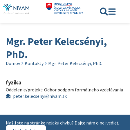
Mgr. Peter Kelecsényi,
PhD.
Domov
Kontakty
Mgr. Peter Kelecsényi, PhD.
fyzika
Oddelenie/projekt:
Odbor podpory formálneho vzdelávania
peter.kelecsenyi@nivam.sk
Našli ste na stránke nejakú chybu? Dajte nám o nej vedieť.