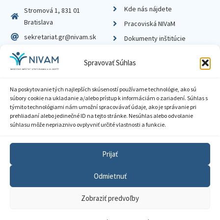
Kde nás nájdete
Stromová 1, 831 01
Bratislava
Pracoviská NIVaM
sekretariat.gr@nivam.sk
Dokumenty inštitúcie
IČO: 00164348
Knižnica
Spravovať Súhlas
DIČ: 2020798714
Na poskytovanie tých najlepších skúseností používame technológie, ako sú
súbory cookie na ukladanie a/alebo prístup k informáciám o zariadení. Súhlas s
týmito technológiami nám umožní spracovávať údaje, ako je správanie pri
prehliadaní alebo jedinečné ID na tejto stránke. Nesúhlas alebo odvolanie
Zásady ochrany súkromia
súhlasu môže nepriaznivo ovplyvniť určité vlastnosti a funkcie.
Vyhlásenie o prístupnosti
Prijať
Sprístupnenie informácií
Odmietnuť
Nastavenia cookies
Zobraziť predvoľby
GDPR