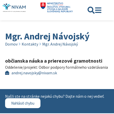
Mgr. Andrej Návojský
Domov
Kontakty
Mgr. Andrej Návojský
občianska náuka a prierezové gramotnosti
Oddelenie/projekt:
Odbor podpory formálneho vzdelávania
andrej.navojsky@nivam.sk
Našli ste na stránke nejakú chybu? Dajte nám o nej vedieť.
Nahlásiť chybu