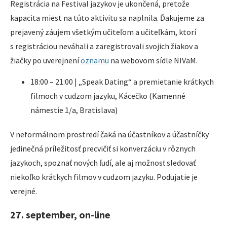
Registrácia na Festival jazykov je ukončená, pretože
kapacita miest na túto aktivitu sa naplnila. Ďakujeme za
prejavený záujem všetkým učiteľom a učiteľkám, ktorí
s registráciou neváhali a zaregistrovali svojich žiakov a
žiačky po uverejnení
oznamu
na webovom sídle NIVaM.
18:00 – 21:00 | „Speak Dating“ a premietanie krátkych
filmoch v cudzom jazyku, Kácečko (Kamenné
námestie 1/a, Bratislava)
V neformálnom prostredí čaká na účastníkov a účastníčky
jedinečná príležitosť precvičiť si konverzáciu v rôznych
jazykoch, spoznať nových ľudí, ale aj možnosť sledovať
niekoľko krátkych filmov v cudzom jazyku. Podujatie je
verejné.
27. september, on-line