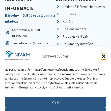
Základné informácie o NIVaM
INFORMÁCIE
Kontakty
Národný inštitút vzdelávania a
mládeže
Kariéra
Kde nás nájdete
Stromová 1, 831 01
Bratislava
Pracoviská NIVaM
sekretariat.gr@nivam.sk
Dokumenty inštitúcie
IČO: 00164348
Knižnica
Spravovať Súhlas
DIČ: 2020798714
Na poskytovanie tých najlepších skúseností používame technológie, ako sú
súbory cookie na ukladanie a/alebo prístup k informáciám o zariadení. Súhlas s
týmito technológiami nám umožní spracovávať údaje, ako je správanie pri
prehliadaní alebo jedinečné ID na tejto stránke. Nesúhlas alebo odvolanie
Zásady ochrany súkromia
súhlasu môže nepriaznivo ovplyvniť určité vlastnosti a funkcie.
Vyhlásenie o prístupnosti
Prijať
Sprístupnenie informácií