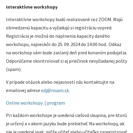
Interaktívne workshopy
Interaktívne workshopy budú realizované cez ZOOM. Majú
obmedzenú kapacitu a vyžadujú si registráciu vopred.
Registrácia je možná do naplnenia kapacity daného
workshopu, najneskôr do 25. 09. 2024 do 14.00 hod.. Odkaz
na workshop vám bude zaslaný deň pred konaním podujatia.
Odporúčame skontrolovať si aj priečinok nevyžiadanej pošty
(spam).
V prípade otázok alebo nejasností nás kontaktujte na
emailovej adrese
edj@nivam.sk
.
Online workshopy | program
Pri každom workshope je uvedená cieľová skupina, pre ktorú
je určený a v akom jazyku bude prebiehať. Na workshopy, ak
nie je uvedené inak, môže učiteľ alebo učiteľka zaregistrovať