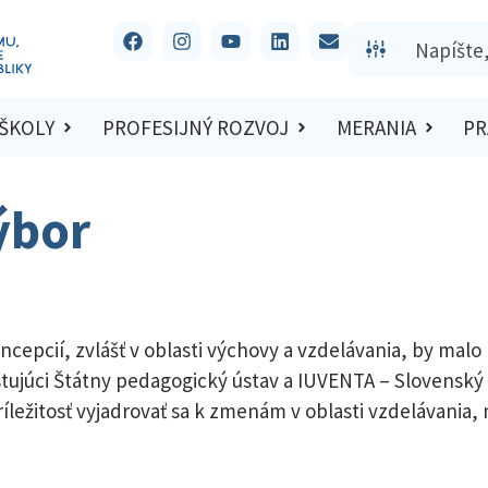
 ŠKOLY
PROFESIJNÝ ROZVOJ
MERANIA
PR
ýbor
cepcií, zvlášť v oblasti výchovy a vzdelávania, by malo
istujúci Štátny pedagogický ústav a IUVENTA – Slovenský
íležitosť vyjadrovať sa k zmenám v oblasti vzdelávania, 