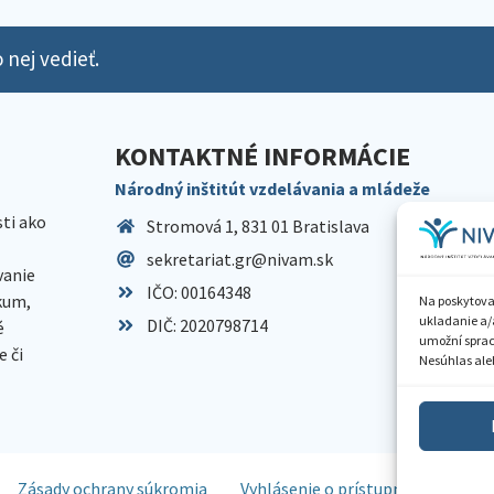
 nej vedieť.
KONTAKTNÉ INFORMÁCIE
Národný inštitút vzdelávania a mládeže
sti ako
Stromová 1, 831 01 Bratislava
sekretariat.gr@nivam.sk
anie
IČO: 00164348
skum,
Na poskytova
ukladanie a/
DIČ: 2020798714
é
umožní spraco
 či
Nesúhlas aleb
Zásady ochrany súkromia
Vyhlásenie o prístupnosti
Spr