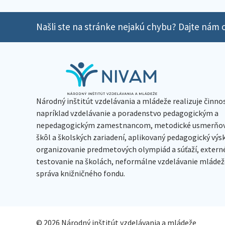
Našli ste na stránke nejakú chybu? Dajte nám o
Národný inštitút vzdelávania a mládeže realizuje činno
napríklad vzdelávanie a poradenstvo pedagogickým a
nepedagogickým zamestnancom, metodické usmerňov
škôl a školských zariadení, aplikovaný pedagogický vý
organizovanie predmetových olympiád a súťaží, extern
testovanie na školách, neformálne vzdelávanie mládeže
správa knižničného fondu.
© 2026 Národný inštitút vzdelávania a mládeže