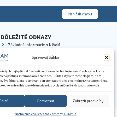
Nahlásiť chybu
DÔLEŽITÉ ODKAZY
Základné informácie o NIVaM
Kontakty
Spravovať Súhlas
Kariéra
Kde nás nájdete
nie tých najlepších skúseností používame technológie, ako sú súbory cookie na
Pracoviská NIVaM
alebo prístup k informáciám o zariadení. Súhlas s týmito technológiami nám
vávať údaje, ako je správanie pri prehliadaní alebo jedinečné ID na tejto stránke.
Dokumenty inštitúcie
o odvolanie súhlasu môže nepriaznivo ovplyvniť určité vlastnosti a funkcie.
Knižnica
Prijať
Odmietnuť
Zobraziť predvoľby
Nastavenia cookies
Zásady ochrany súkromia
ístupnenie informácií
Nastavenia cookies
GDPR