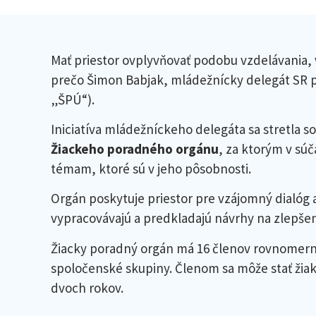
Mať priestor ovplyvňovať podobu vzdelávania, v
prečo Šimon Babjak, mládežnícky delegát SR pr
„ŠPÚ“).
Iniciatíva mládežníckeho delegáta sa stretla 
Žiackeho poradného orgánu
, za ktorým v súč
témam, ktoré sú v jeho pôsobnosti.
Orgán poskytuje priestor pre vzájomný dialóg a
vypracovávajú a predkladajú návrhy na zlepšeni
Žiacky poradný orgán má 16 členov rovnomerne 
spoločenské skupiny. Členom sa môže stať žiak
dvoch rokov.