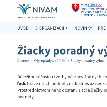
ÚVOD
O ORGANIZÁCII
NOVINKY
PRE
Žiacky poradný v
Domov
›
Olympiády a súťaže
›
Žiacky poradný výbor
Dôležitou súčasťou tvorby návrhov štátnych kon
ľudí
. Práve na ich podnet zriadil dnes už neex
Prostredníctvom neho dostanli žiaci a žiačky pr
podnety.