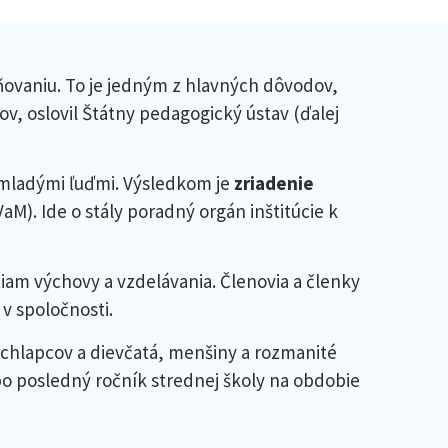
tňovaniu. To je jedným z hlavných dôvodov,
, oslovil Štátny pedagogický ústav (ďalej
s mladými ľuďmi. Výsledkom je
zriadenie
aM). Ide o stály poradný orgán inštitúcie k
tiam výchovy a vzdelávania. Členovia a členky
v spoločnosti.
 chlapcov a dievčatá, menšiny a rozmanité
po posledný ročník strednej školy na obdobie