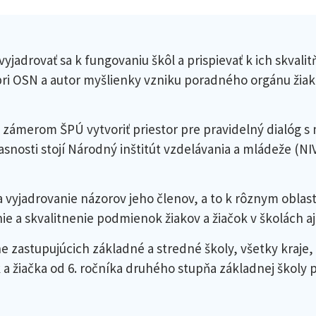
yjadrovať sa k fungovaniu škôl a prispievať k ich skvali
i OSN a autor myšlienky vzniku poradného orgánu žiakov
so zámerom ŠPÚ vytvoriť priestor pre pravidelný dialóg 
asnosti stojí Národný inštitút vzdelávania a mládeže (NIV
 vyjadrovanie názorov jeho členov, a to k rôznym oblas
e a skvalitnenie podmienok žiakov a žiačok v školách aj 
zastupujúcich základné a stredné školy, všetky kraje,
 a žiačka od 6. ročníka druhého stupňa základnej školy 