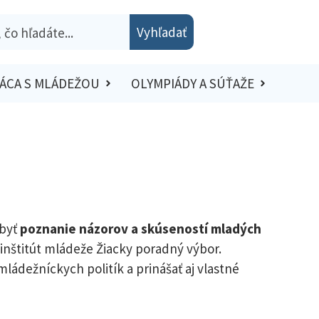
Vyhľadať
ÁCA S MLÁDEŽOU
OLYMPIÁDY A SÚŤAŽE
 byť
poznanie názorov a skúseností mladých
 inštitút mládeže Žiacky poradný výbor.
mládežníckych politík a prinášať aj vlastné