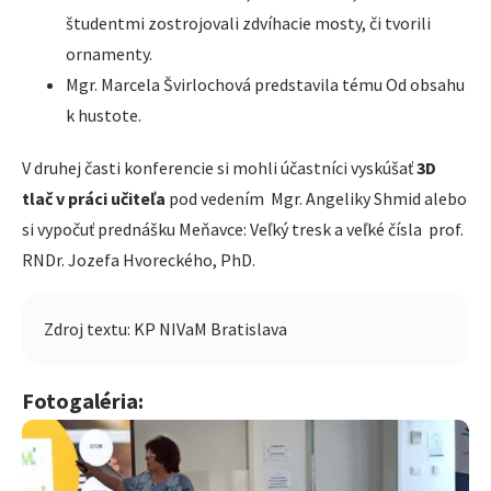
študentmi zostrojovali zdvíhacie mosty, či tvorili
ornamenty.
Mgr. Marcela Švirlochová predstavila tému Od obsahu
k hustote.
V druhej časti konferencie si mohli účastníci vyskúšať
3D
tlač v práci učiteľa
pod vedením Mgr. Angeliky Shmid alebo
si vypočuť prednášku Meňavce: Veľký tresk a veľké čísla prof.
RNDr. Jozefa Hvoreckého, PhD.
Zdroj textu: KP NIVaM Bratislava
Fotogaléria: