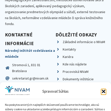
školských zariadení, aplikovaný pedagogický výskum,
organizovanie predmetových olympiád a súťaží, externé testovanie
na školách, neformálne vzdelávanie mládeže či správa knižničného
fondu.
KONTAKTNÉ
DÔLEŽITÉ ODKAZY
Základné informácie o NIVaM
INFORMÁCIE
Kontakty
Národný inštitút vzdelávania a
mládeže
Kariéra
Kde nás nájdete
Stromová 1, 831 01
Bratislava
Pracoviská NIVaM
sekretariat.gr@nivam.sk
Dokumenty inštitúcie
IČO: 00164348
Knižnica
Spravovať Súhlas
DIČ: 2020798714
Na poskytovanie tých najlepších skúseností používame technológie, ako sú
súbory cookie na ukladanie a/alebo prístup k informáciám o zariadení. Súhlas s