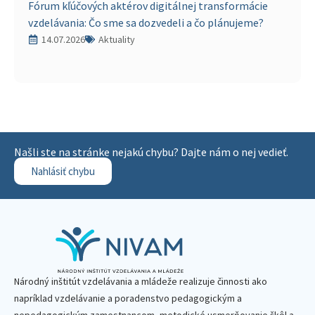
Fórum kľúčových aktérov digitálnej transformácie
vzdelávania: Čo sme sa dozvedeli a čo plánujeme?
14.07.2026
Aktuality
Našli ste na stránke nejakú chybu? Dajte nám o nej vedieť.
Nahlásiť chybu
Národný inštitút vzdelávania a mládeže realizuje činnosti ako
napríklad vzdelávanie a poradenstvo pedagogickým a
nepedagogickým zamestnancom, metodické usmerňovanie škôl a