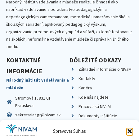
Národný inštitút vzdelávania a mládeže realizuje činnosti ako
napríklad vzdelávanie a poradenstvo pedagogickým a
nepedagogickým zamestnancom, metodické usmerňovanie škôl a
školských zariadení, aplikovaný pedagogický výskum,
organizovanie predmetových olympiád a súťaží, externé testovanie
na školách, neformálne vzdelávanie mládeže či správa knižničného
fondu.
KONTAKTNÉ
DÔLEŽITÉ ODKAZY
Základné informácie o NIVaM
INFORMÁCIE
Kontakty
Národný inštitút vzdelávania a
mládeže
Kariéra
Kde nás nájdete
Stromová 1, 831 01
Bratislava
Pracoviská NIVaM
sekretariat.gr@nivam.sk
Dokumenty inštitúcie
IČO: 00164348
Knižnica
Spravovať Súhlas
DIČ: 2020798714