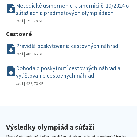
Metodické usmernenie k smernici č. 19/2024 o
súťažiach a predmetových olympiádach
.pdf | 191,28 KB
Cestovné
Pravidlá poskytovania cestovných náhrad
.pdf | 489,65 KB
Dohoda o poskytnutí cestovných náhrad a
vyúčtovanie cestovných náhrad
.pdf | 422,70 KB
Výsledky olympiád a súťaží
Pre všetkých učiteľov, rodičov, žiakov, ale aj zvedavú širokú