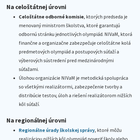
Na celoštátnej úrovni
Celoštátne odborné komisie
, ktorých predseda je
menovaný ministrom školstva, ktoré garantujú
odbornú stránku jednotlivých olympiád. NIVaM, ktorá
finančne a organizačne zabezpečuje celoštátne kolá
predmetových olympiád a postupových súťaží a
výberových sústredení pred medzinárodnými
súťažami.
Úlohou organizácie NIVaM je metodická spolupráca
so všetkými realizátormi, zabezpečenie tvorby a
distribúcie testov, úloh a riešení realizátorom nižších
kôl súťaží.
Na regionálnej úrovni
Regionálne úrady školskej správy
, ktoré môžu
realizáciou nižších kôl olympiád poveriť školy alebo