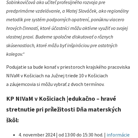
Sobinkovičová ako učiteľ profesijného rozvoja pre
predprimárne vzdelávanie, a Matej Slováček, ako regionálny
metodik pre systém podporných opatrení, ponúknu viacero
hrových činností, ktoré účastníci môžu aktívne využiť vo svojej
vlastnej praxi. Budeme spoločne diskutovať o rôznych
skúsenostiach, ktoré môžu byť inšpiráciou pre ostatných
kolegov.“
Podujatie sa bude konať v priestoroch krajského pracoviska
NIVaM v Košiciach na Južnej triede 10 v Košiciach
a záujemcovia si môžu vybrať z dvoch termínov.
KP NIVaM v Košiciach |edukačno – hravé
stretnutie pri príležitosti Dňa materských
škôl:
4. november 2024 | od 13:00 do 15:30 hod. |
informácie