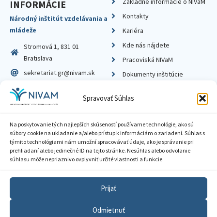
Základné informácie o NIVaM
INFORMÁCIE
Kontakty
Národný inštitút vzdelávania a
mládeže
Kariéra
Kde nás nájdete
Stromová 1, 831 01
Bratislava
Pracoviská NIVaM
sekretariat.gr@nivam.sk
Dokumenty inštitúcie
IČO: 00164348
Knižnica
Spravovať Súhlas
DIČ: 2020798714
Na poskytovanie tých najlepších skúseností používame technológie, ako sú
súbory cookie na ukladanie a/alebo prístup k informáciám o zariadení. Súhlas s
týmito technológiami nám umožní spracovávať údaje, ako je správanie pri
prehliadaní alebo jedinečné ID na tejto stránke. Nesúhlas alebo odvolanie
Zásady ochrany súkromia
súhlasu môže nepriaznivo ovplyvniť určité vlastnosti a funkcie.
Vyhlásenie o prístupnosti
Prijať
Sprístupnenie informácií
Odmietnuť
Nastavenia cookies