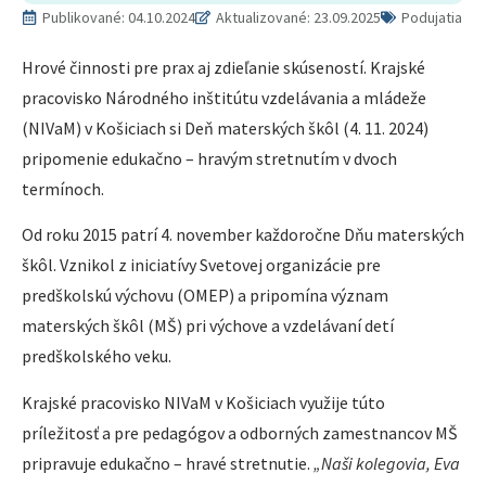
Publikované:
04.10.2024
Aktualizované: 23.09.2025
Podujatia
Hrové činnosti pre prax aj zdieľanie skúseností. Krajské
pracovisko Národného inštitútu vzdelávania a mládeže
(NIVaM) v Košiciach si Deň materských škôl (4. 11. 2024)
pripomenie edukačno – hravým stretnutím v dvoch
termínoch.
Od roku 2015 patrí 4. november každoročne Dňu materských
škôl. Vznikol z iniciatívy Svetovej organizácie pre
predškolskú výchovu (OMEP) a pripomína význam
materských škôl (MŠ) pri výchove a vzdelávaní detí
predškolského veku.
Krajské pracovisko NIVaM v Košiciach využije túto
príležitosť a pre pedagógov a odborných zamestnancov MŠ
pripravuje edukačno – hravé stretnutie.
„Naši kolegovia, Eva