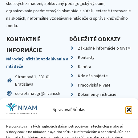
školských zariadení, aplikovaný pedagogický výskum,
organizovanie predmetových olympiád a súťaží, externé testovanie
na školách, neformálne vzdelávanie mládeže či správa knižničného
fondu.
KONTAKTNÉ
DÔLEŽITÉ ODKAZY
Základné informácie o NIVaM
INFORMÁCIE
Kontakty
Národný inštitút vzdelávania a
mládeže
Kariéra
Kde nás nájdete
Stromová 1, 831 01
Bratislava
Pracoviská NIVaM
sekretariat.gr@nivam.sk
Dokumenty inštitúcie
IČO: 00164348
Knižnica
Spravovať Súhlas
DIČ: 2020798714
Na poskytovanie tých najlepších skúseností používame technológie, ako sú
súbory cookie na ukladanie a/alebo prístup k informáciám o zariadení. Súhlas s
týmito technológiami nám umožní spracovávať údaje, ako je správanie pri