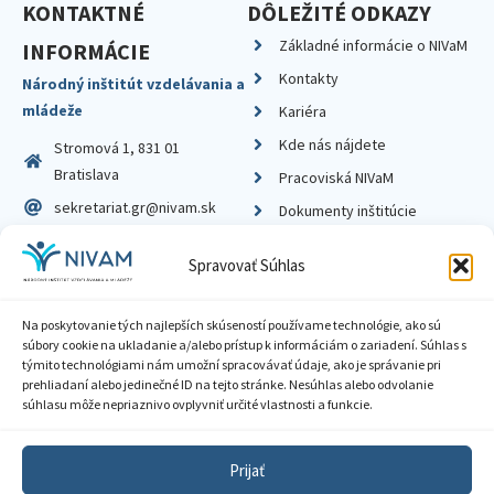
KONTAKTNÉ
DÔLEŽITÉ ODKAZY
Základné informácie o NIVaM
INFORMÁCIE
Kontakty
Národný inštitút vzdelávania a
mládeže
Kariéra
Kde nás nájdete
Stromová 1, 831 01
Bratislava
Pracoviská NIVaM
sekretariat.gr@nivam.sk
Dokumenty inštitúcie
IČO: 00164348
Knižnica
Spravovať Súhlas
DIČ: 2020798714
Na poskytovanie tých najlepších skúseností používame technológie, ako sú
súbory cookie na ukladanie a/alebo prístup k informáciám o zariadení. Súhlas s
týmito technológiami nám umožní spracovávať údaje, ako je správanie pri
prehliadaní alebo jedinečné ID na tejto stránke. Nesúhlas alebo odvolanie
Zásady ochrany súkromia
súhlasu môže nepriaznivo ovplyvniť určité vlastnosti a funkcie.
Vyhlásenie o prístupnosti
Prijať
Sprístupnenie informácií