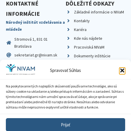
KONTAKTNÉ
DÔLEŽITÉ ODKAZY
Základné informácie o NIVaM
INFORMÁCIE
Kontakty
Národný inštitút vzdelávania a
mládeže
Kariéra
Kde nás nájdete
Stromová 1, 831 01
Bratislava
Pracoviská NIVaM
sekretariat.gr@nivam.sk
Dokumenty inštitúcie
IČO: 00164348
Knižnica
Spravovať Súhlas
DIČ: 2020798714
Na poskytovanie tých najlepších skúseností používame technológie, ako sú
súbory cookie na ukladanie a/alebo prístup k informáciám o zariadení. Súhlas s
týmito technológiami nám umožní spracovávať údaje, ako je správanie pri
prehliadaní alebo jedinečné ID na tejto stránke. Nesúhlas alebo odvolanie
Zásady ochrany súkromia
súhlasu môže nepriaznivo ovplyvniť určité vlastnosti a funkcie.
Vyhlásenie o prístupnosti
Prijať
Sprístupnenie informácií