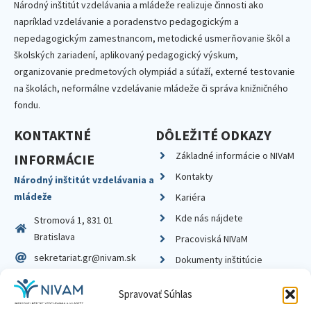
Národný inštitút vzdelávania a mládeže realizuje činnosti ako
napríklad vzdelávanie a poradenstvo pedagogickým a
nepedagogickým zamestnancom, metodické usmerňovanie škôl a
školských zariadení, aplikovaný pedagogický výskum,
organizovanie predmetových olympiád a súťaží, externé testovanie
na školách, neformálne vzdelávanie mládeže či správa knižničného
fondu.
KONTAKTNÉ
DÔLEŽITÉ ODKAZY
Základné informácie o NIVaM
INFORMÁCIE
Kontakty
Národný inštitút vzdelávania a
mládeže
Kariéra
Kde nás nájdete
Stromová 1, 831 01
Bratislava
Pracoviská NIVaM
sekretariat.gr@nivam.sk
Dokumenty inštitúcie
IČO: 00164348
Knižnica
Spravovať Súhlas
DIČ: 2020798714