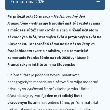
Frankofónia 2026
Pri príležitosti 20. marca
– Medzinárodný deň
Frankofónie –
vyhlasuje Národný inštitút vzdelávania
a mládeže súťaž Frankofónia 2026, určenú učiteľom
základných škôl, stredných škôl a jazykových škôl na
Slovensku. Tohtoročná téma nesie názov
Ženy vo
frankofónnom svete
a nadväzuje na tematické
zameranie Frankofónie na rok 2026 vyhlásené
Francúzskym inštitútom na Slovensku.
Cieľom súťaže je podporiť tvorbu kvalitných
pedagogických materiálov a zároveň rozvíjať moderné
prístupy vo vyučovaní francúzskeho jazyka. Úlohou
účastníkov je vytvoriť
jeden metodický list s
pracovným listom
na uvedenú tému, pričom materiál
môže pokrývať jednu alebo viac vyučovacích hodín.