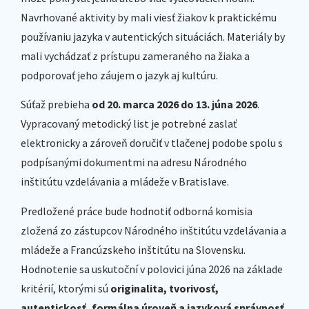
Navrhované aktivity by mali viesť žiakov k praktickému
používaniu jazyka v autentických situáciách. Materiály by
mali vychádzať z prístupu zameraného na žiaka a
podporovať jeho záujem o jazyk aj kultúru.
Súťaž prebieha
od 20. marca 2026 do 13. júna 2026
.
Vypracovaný metodický list je potrebné zaslať
elektronicky a zároveň doručiť v tlačenej podobe spolu s
podpísanými dokumentmi na adresu Národného
inštitútu vzdelávania a mládeže v Bratislave.
Predložené práce bude hodnotiť odborná komisia
zložená zo zástupcov Národného inštitútu vzdelávania a
mládeže a Francúzskeho inštitútu na Slovensku.
Hodnotenie sa uskutoční v polovici júna 2026 na základe
kritérií, ktorými sú
originalita, tvorivosť,
autentickosť, formálna úroveň a jazyková správnosť
.