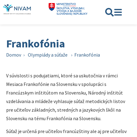
Frankofónia
Domov
›
Olympiády a súťaže
›
Frankofónia
V súvislosti s podujatiami, ktoré sa uskutočnia v rámci
Mesiaca Frankofónie na Slovensku v spolupráci s
Francúzskym inštitútom na Slovensku, Národný inštitút
vzdelávania a mládeže vyhlasuje súťaž metodických listov
pre učiteľov základných, stredných a jazykových škôl na
Slovensku na tému Frankofónia na Slovensku.
Súťaž je určená pre učiteľov francúzštiny ale aj pre učiteľov