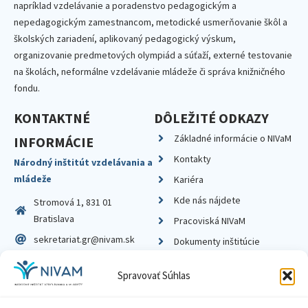
napríklad vzdelávanie a poradenstvo pedagogickým a
nepedagogickým zamestnancom, metodické usmerňovanie škôl a
školských zariadení, aplikovaný pedagogický výskum,
organizovanie predmetových olympiád a súťaží, externé testovanie
na školách, neformálne vzdelávanie mládeže či správa knižničného
fondu.
KONTAKTNÉ
DÔLEŽITÉ ODKAZY
Základné informácie o NIVaM
INFORMÁCIE
Kontakty
Národný inštitút vzdelávania a
mládeže
Kariéra
Kde nás nájdete
Stromová 1, 831 01
Bratislava
Pracoviská NIVaM
sekretariat.gr@nivam.sk
Dokumenty inštitúcie
IČO: 00164348
Knižnica
Spravovať Súhlas
DIČ: 2020798714