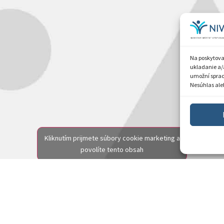
Na poskytova
ukladanie a/
umožní spraco
Nesúhlas aleb
Kliknutím prijmete súbory cookie marketing a
povolíte tento obsah