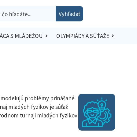
Vyhľadať
ÁCA S MLÁDEŽOU
OLYMPIÁDY A SÚŤAŽE
ré modelujú problémy prinášané
naj mladých fyzikov je súťaž
árodnom turnaji mladých fyzikov