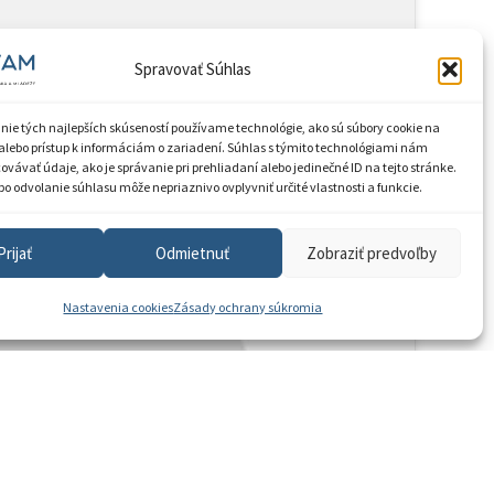
Spravovať Súhlas
nie tých najlepších skúseností používame technológie, ako sú súbory cookie na
alebo prístup k informáciám o zariadení. Súhlas s týmito technológiami nám
vávať údaje, ako je správanie pri prehliadaní alebo jedinečné ID na tejto stránke.
o odvolanie súhlasu môže nepriaznivo ovplyvniť určité vlastnosti a funkcie.
Prijať
Odmietnuť
Zobraziť predvoľby
Nastavenia cookies
Zásady ochrany súkromia