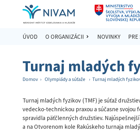
ÚVOD
O ORGANIZÁCII
NOVINKY
PRE
Turnaj mladých f
Domov
›
Olympiády a súťaže
›
Turnaj mladých fyziko
Turnaj mladých fyzikov (TMF) je súťaž družstie
vedecko-technickou praxou a súčasne svojou for
spravidla päťčlenných družstiev. Najúspešnejš
a na Otvorenom kole Rakúskeho turnaja mladýc