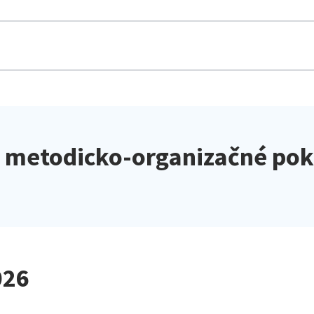
a metodicko-organizačné po
026