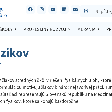
 ŠKOLY
PROFESIJNÝ ROZVOJ
MERANIA
PR
yzikov
v
v žiakov stredných škôl v riešení fyzikálnych úloh, kto
muláciou motivujú žiakov k náročnej tvorivej práci. Tur
í súťažiaci reprezentujú Slovenskú republiku na Medzin
h fyzikov, ktoré sa konajú každoročne.