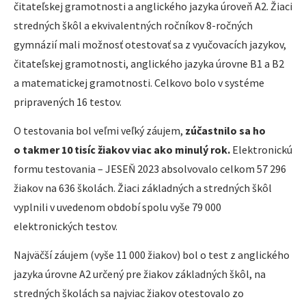
čitateľskej gramotnosti a anglického jazyka úroveň A2. Žiaci
stredných škôl a ekvivalentných ročníkov 8-ročných
gymnázií mali možnosť otestovať sa z vyučovacích jazykov,
čitateľskej gramotnosti, anglického jazyka úrovne B1 a B2
a matematickej gramotnosti. Celkovo bolo v systéme
pripravených 16 testov.
O testovania bol veľmi veľký záujem,
zúčastnilo sa ho
o takmer 10 tisíc žiakov viac ako minulý rok.
Elektronickú
formu testovania – JESEŇ 2023 absolvovalo celkom 57 296
žiakov na 636 školách. Žiaci základných a stredných škôl
vyplnili v uvedenom období spolu vyše 79 000
elektronických testov.
Najväčší záujem (vyše 11 000 žiakov) bol o test z anglického
jazyka úrovne A2 určený pre žiakov základných škôl, na
stredných školách sa najviac žiakov otestovalo zo