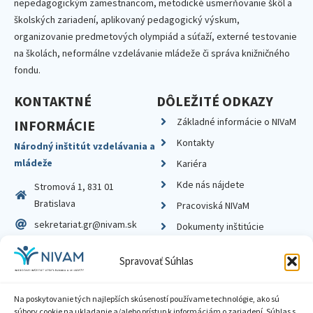
nepedagogickým zamestnancom, metodické usmerňovanie škôl a
školských zariadení, aplikovaný pedagogický výskum,
organizovanie predmetových olympiád a súťaží, externé testovanie
na školách, neformálne vzdelávanie mládeže či správa knižničného
fondu.
KONTAKTNÉ
DÔLEŽITÉ ODKAZY
Základné informácie o NIVaM
INFORMÁCIE
Kontakty
Národný inštitút vzdelávania a
mládeže
Kariéra
Kde nás nájdete
Stromová 1, 831 01
Bratislava
Pracoviská NIVaM
sekretariat.gr@nivam.sk
Dokumenty inštitúcie
IČO: 00164348
Knižnica
Spravovať Súhlas
DIČ: 2020798714
Na poskytovanie tých najlepších skúseností používame technológie, ako sú
súbory cookie na ukladanie a/alebo prístup k informáciám o zariadení. Súhlas s