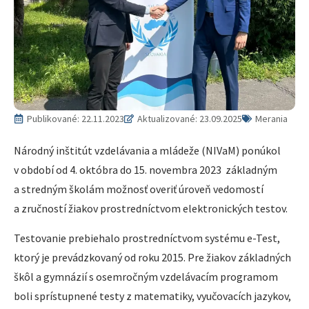
Publikované:
22.11.2023
Aktualizované: 23.09.2025
Merania
Národný inštitút vzdelávania a mládeže (NIVaM) ponúkol
v období od 4. októbra do 15. novembra 2023 základným
a stredným školám možnosť overiť úroveň vedomostí
a zručností žiakov prostredníctvom elektronických testov.
Testovanie prebiehalo prostredníctvom systému e-Test,
ktorý je prevádzkovaný od roku 2015. Pre žiakov základných
škôl a gymnázií s osemročným vzdelávacím programom
boli sprístupnené testy z matematiky, vyučovacích jazykov,