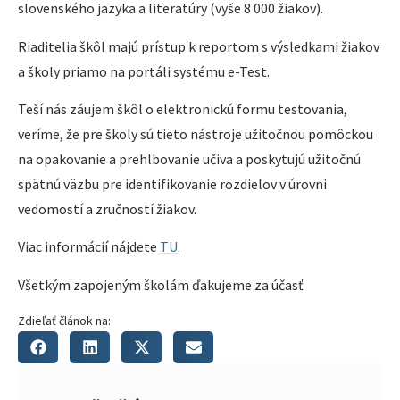
slovenského jazyka a literatúry (vyše 8 000 žiakov).
Riaditelia škôl majú prístup k reportom s výsledkami žiakov
a školy priamo na portáli systému e-Test.
Teší nás záujem škôl o elektronickú formu testovania,
veríme, že pre školy sú tieto nástroje užitočnou pomôckou
na opakovanie a prehlbovanie učiva a poskytujú užitočnú
spätnú väzbu pre identifikovanie rozdielov v úrovni
vedomostí a zručností žiakov.
Viac informácií nájdete
TU
.
Všetkým zapojeným školám ďakujeme za účasť.
Zdieľať článok na: