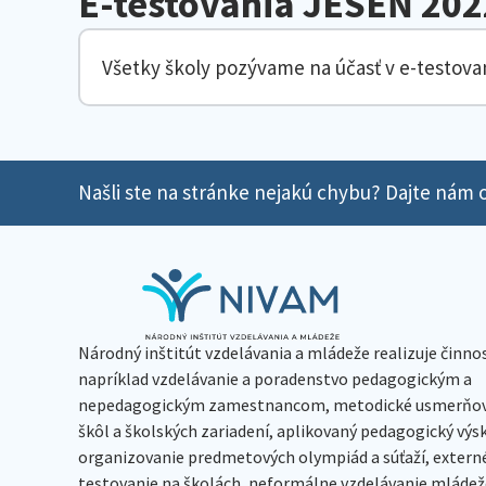
E-testovania JESEŇ 202
Všetky školy pozývame na účasť v e-testova
Našli ste na stránke nejakú chybu? Dajte nám o
Národný inštitút vzdelávania a mládeže realizuje činno
napríklad vzdelávanie a poradenstvo pedagogickým a
nepedagogickým zamestnancom, metodické usmerňov
škôl a školských zariadení, aplikovaný pedagogický vý
organizovanie predmetových olympiád a súťaží, extern
testovanie na školách, neformálne vzdelávanie mládeže