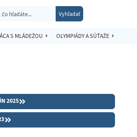
Vyhľadať
ÁCA S MLÁDEŽOU
OLYMPIÁDY A SÚŤAŽE
ÚN 2025
23