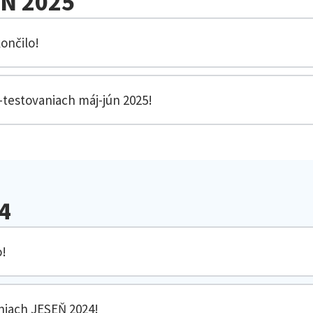
ÚN 2025
ončilo!
-testovaniach máj-jún 2025!
4
o!
niach JESEŇ 2024!