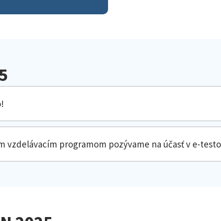
5
!
ým vzdelávacím programom pozývame na účasť v e-testo