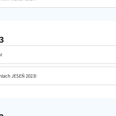
3
o!
niach JESEŇ 2023!