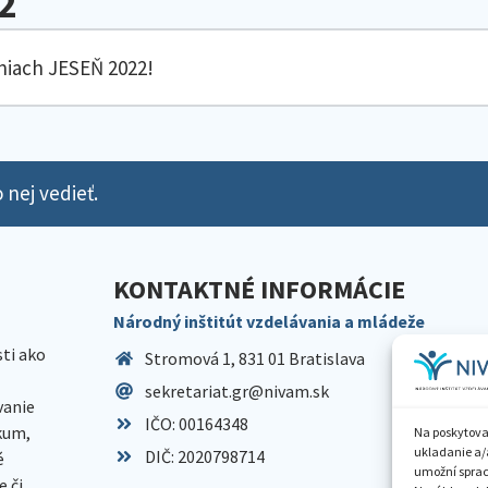
2
niach JESEŇ 2022!
 nej vedieť.
KONTAKTNÉ INFORMÁCIE
Národný inštitút vzdelávania a mládeže
sti ako
Stromová 1, 831 01 Bratislava
sekretariat.gr@nivam.sk
anie
IČO: 00164348
skum,
Na poskytova
ukladanie a/
DIČ: 2020798714
é
umožní spraco
 či