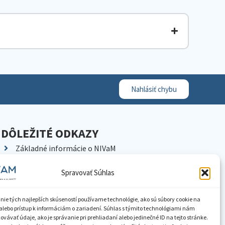
Nahlásiť chybu
DÔLEŽITÉ ODKAZY
Základné informácie o NIVaM
Kontakty
Spravovať Súhlas
Kariéra
Kde nás nájdete
nie tých najlepších skúseností používame technológie, ako sú súbory cookie na
Pracoviská NIVaM
alebo prístup k informáciám o zariadení. Súhlas s týmito technológiami nám
vávať údaje, ako je správanie pri prehliadaní alebo jedinečné ID na tejto stránke.
Dokumenty inštitúcie