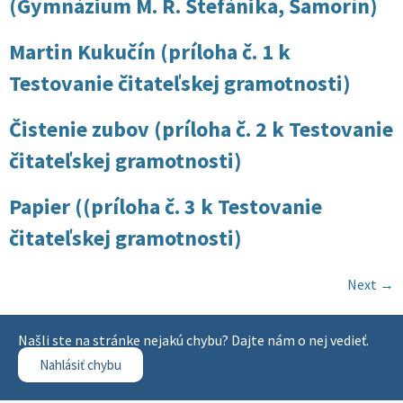
(Gymnázium M. R. Štefánika, Šamorín)
Martin Kukučín (príloha č. 1 k
Testovanie čitateľskej gramotnosti)
Čistenie zubov (príloha č. 2 k Testovanie
čitateľskej gramotnosti)
Papier ((príloha č. 3 k Testovanie
čitateľskej gramotnosti)
Next
→
Našli ste na stránke nejakú chybu? Dajte nám o nej vedieť.
Nahlásiť chybu