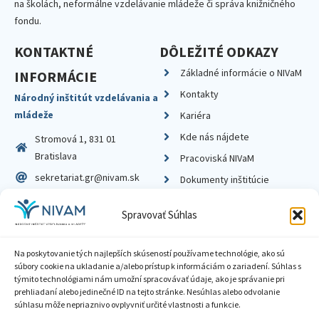
na školách, neformálne vzdelávanie mládeže či správa knižničného
fondu.
KONTAKTNÉ
DÔLEŽITÉ ODKAZY
Základné informácie o NIVaM
INFORMÁCIE
Kontakty
Národný inštitút vzdelávania a
mládeže
Kariéra
Kde nás nájdete
Stromová 1, 831 01
Bratislava
Pracoviská NIVaM
sekretariat.gr@nivam.sk
Dokumenty inštitúcie
IČO: 00164348
Knižnica
Spravovať Súhlas
DIČ: 2020798714
Na poskytovanie tých najlepších skúseností používame technológie, ako sú
súbory cookie na ukladanie a/alebo prístup k informáciám o zariadení. Súhlas s
týmito technológiami nám umožní spracovávať údaje, ako je správanie pri
prehliadaní alebo jedinečné ID na tejto stránke. Nesúhlas alebo odvolanie
Zásady ochrany súkromia
súhlasu môže nepriaznivo ovplyvniť určité vlastnosti a funkcie.