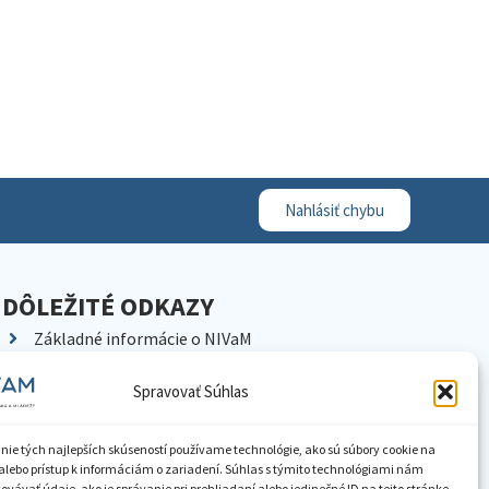
Nahlásiť chybu
DÔLEŽITÉ ODKAZY
Základné informácie o NIVaM
Kontakty
Spravovať Súhlas
Kariéra
Kde nás nájdete
nie tých najlepších skúseností používame technológie, ako sú súbory cookie na
Pracoviská NIVaM
alebo prístup k informáciám o zariadení. Súhlas s týmito technológiami nám
vávať údaje, ako je správanie pri prehliadaní alebo jedinečné ID na tejto stránke.