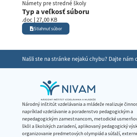
Námety pre stredné školy
Typ a veľkosť súboru
.doc | 27,00 KB
Stiahnuť súbor
Našli ste na stránke nejakú chybu? Dajte nám o
Národný inštitút vzdelávania a mládeže realizuje činno
napríklad vzdelávanie a poradenstvo pedagogickým a
nepedagogickým zamestnancom, metodické usmerňov
škôl a školských zariadení, aplikovaný pedagogický vý
organizovanie predmetových olympiád a súťaží, extern