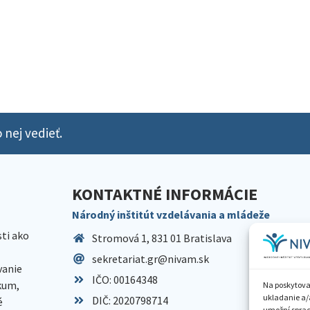
 nej vedieť.
KONTAKTNÉ INFORMÁCIE
Národný inštitút vzdelávania a mládeže
sti ako
Stromová 1, 831 01 Bratislava
sekretariat.gr@nivam.sk
anie
IČO: 00164348
skum,
Na poskytova
ukladanie a/
DIČ: 2020798714
é
umožní spraco