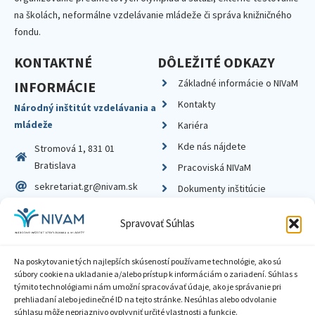
na školách, neformálne vzdelávanie mládeže či správa knižničného
fondu.
KONTAKTNÉ
DÔLEŽITÉ ODKAZY
Základné informácie o NIVaM
INFORMÁCIE
Kontakty
Národný inštitút vzdelávania a
mládeže
Kariéra
Kde nás nájdete
Stromová 1, 831 01
Bratislava
Pracoviská NIVaM
sekretariat.gr@nivam.sk
Dokumenty inštitúcie
IČO: 00164348
Knižnica
Spravovať Súhlas
DIČ: 2020798714
Na poskytovanie tých najlepších skúseností používame technológie, ako sú
súbory cookie na ukladanie a/alebo prístup k informáciám o zariadení. Súhlas s
týmito technológiami nám umožní spracovávať údaje, ako je správanie pri
prehliadaní alebo jedinečné ID na tejto stránke. Nesúhlas alebo odvolanie
Zásady ochrany súkromia
súhlasu môže nepriaznivo ovplyvniť určité vlastnosti a funkcie.