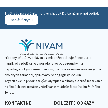
Našli ste na stránke nejakú chybu? Dajte nám o nej vedieť.
Nahlásiť chybu
Národný inštitút vzdelávania a mládeže realizuje činnosti ako
napríklad vzdelávanie a poradenstvo pedagogickým a
nepedagogickým zamestnancom, metodické usmerňovanie škôl a
školských zariadení, aplikovaný pedagogický výskum,
organizovanie predmetových olympiád a súťaží, externé testovanie
na školách, neformálne vzdelávanie mládeže či správa knižničného
fondu.
KONTAKTNÉ
DÔLEŽITÉ ODKAZY