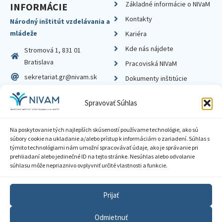
Základné informácie o NIVaM
INFORMÁCIE
Kontakty
Národný inštitút vzdelávania a
mládeže
Kariéra
Kde nás nájdete
Stromová 1, 831 01
Bratislava
Pracoviská NIVaM
sekretariat.gr@nivam.sk
Dokumenty inštitúcie
IČO: 00164348
Knižnica
Spravovať Súhlas
DIČ: 2020798714
Na poskytovanie tých najlepších skúseností používame technológie, ako sú
súbory cookie na ukladanie a/alebo prístup k informáciám o zariadení. Súhlas s
týmito technológiami nám umožní spracovávať údaje, ako je správanie pri
prehliadaní alebo jedinečné ID na tejto stránke. Nesúhlas alebo odvolanie
Zásady ochrany súkromia
súhlasu môže nepriaznivo ovplyvniť určité vlastnosti a funkcie.
Vyhlásenie o prístupnosti
Prijať
Sprístupnenie informácií
Odmietnuť