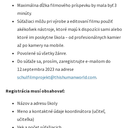
Maximálna dĺžka filmového príspevku by mala byť 3
minúty.
Súťažiaci môžu pri výrobe a editovaní filmu použiť
akékoľvek nástroje, ktoré majú k dispozícii sami alebo
ktoré im poskytne škola – od profesionálnych kamier
až po kamery na mobile.
Povolené sú všetky žánre.
Do súťaže sa, prosím, zaregistrujte e-mailom do
12.septembra 2023 na adrese
schulfilmprojekt@thishumanworld.com
.
Registrácia musí obsahovať:
Názov a adresu školy
Meno a kontaktné údaje koordinátora (učiteľ,
učiteľka)
Vek a počet súťažiacich