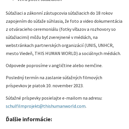
Súťažiaci a zákonní zástupcovia súťažiacich do 18 rokov
zapojením do súťaže súhlasia, že foto a video dokumentácia
z otváracieho ceremoniálu (fotky víťazov a rozhovory so
súťažiacimi) môžu byť zverejnené v médiách, na
webstránkach partnerských organizácií (UNIS, UNHCR,
mesto Viedeň, THIS HUMAN WORLD) a sociálnych médiách.
Odpovede poprosíme v angličtine alebo nemčine.
Posledný termín na zaslanie súťažných filmových
príspevkov je piatok 10. november 2023.
Súťažné príspevky posielajte e-mailom na adresu:
schulfilmprojekt@thishumanworld.com
.
Ďalšie informácie: