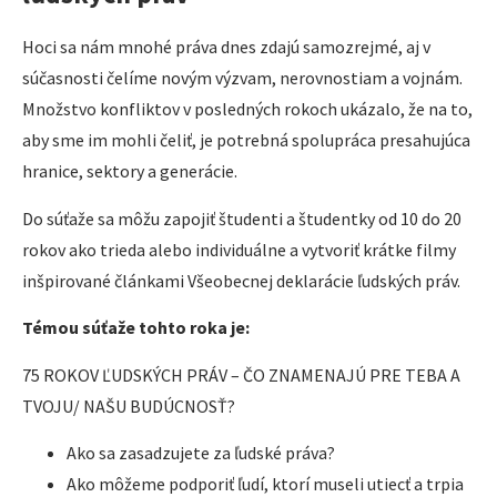
Hoci sa nám mnohé práva dnes zdajú samozrejmé, aj v
súčasnosti čelíme novým výzvam, nerovnostiam a vojnám.
Množstvo konfliktov v posledných rokoch ukázalo, že na to,
aby sme im mohli čeliť, je potrebná spolupráca presahujúca
hranice, sektory a generácie.
Do súťaže sa môžu zapojiť študenti a študentky od 10 do 20
rokov ako trieda alebo individuálne a vytvoriť krátke filmy
inšpirované článkami Všeobecnej deklarácie ľudských práv.
Témou súťaže tohto roka je:
75 ROKOV ĽUDSKÝCH PRÁV – ČO ZNAMENAJÚ PRE TEBA A
TVOJU/ NAŠU BUDÚCNOSŤ?
Ako sa zasadzujete za ľudské práva?
Ako môžeme podporiť ľudí, ktorí museli utiecť a trpia