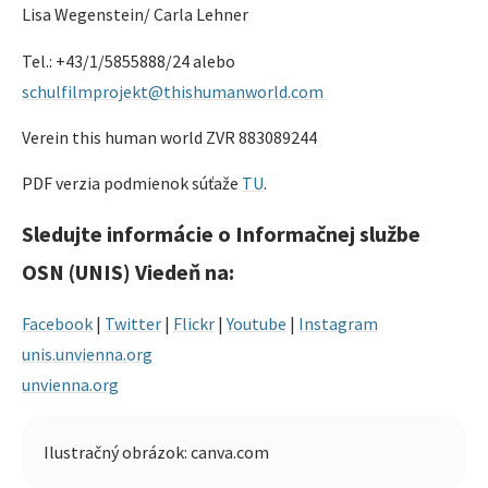
Lisa Wegenstein/ Carla Lehner
Tel.: +43/1/5855888/24 alebo
schulfilmprojekt@thishumanworld.com
Verein this human world ZVR 883089244
PDF verzia podmienok súťaže
TU
.
Sledujte informácie o Informačnej službe
OSN (UNIS) Viedeň na:
Facebook
|
Twitter
|
Flickr
|
Youtube
|
Instagram
unis.unvienna.org
unvienna.org
Ilustračný obrázok: canva.com