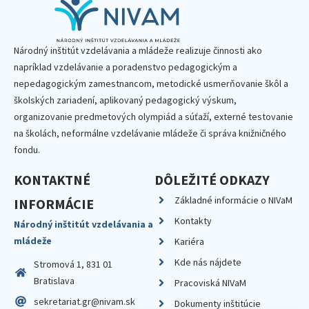
Národný inštitút vzdelávania a mládeže realizuje činnosti ako
napríklad vzdelávanie a poradenstvo pedagogickým a
nepedagogickým zamestnancom, metodické usmerňovanie škôl a
školských zariadení, aplikovaný pedagogický výskum,
organizovanie predmetových olympiád a súťaží, externé testovanie
na školách, neformálne vzdelávanie mládeže či správa knižničného
fondu.
KONTAKTNÉ
DÔLEŽITÉ ODKAZY
Základné informácie o NIVaM
INFORMÁCIE
Kontakty
Národný inštitút vzdelávania a
mládeže
Kariéra
Kde nás nájdete
Stromová 1, 831 01
Bratislava
Pracoviská NIVaM
sekretariat.gr@nivam.sk
Dokumenty inštitúcie