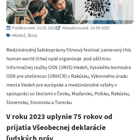
Publikované:
10.05.2023
Aktualizované: 23.09.2025
Mládež, Školy
Medzinárodný ľudskoprávny filmový festival zameraný this
human world (thw) opäť organizuje pod záštitou
Informačnej služby OSN (UNIS) Viedeň, Vysokého komisára
OSN pre utečencov (UNHCR) v Rakúsku, Výkonného úradu
mesta Viedeň pre európske a medzinárodné vzťahy v
spolupráci so školami v Česku, Maďarsku, Poľsku, Rakúsku,
Slovensku, Slovinsku a Turecku.
V roku 2023 uplynie 75 rokov od
prijatia Všeobecnej deklarácie
ľudských práv