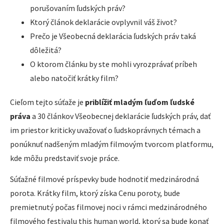
porušovaním ľudských práv?
Ktorý článok deklarácie ovplyvnil váš život?
Prečo je Všeobecná deklarácia ľudských práv taká
dôležitá?
O ktorom článku by ste mohli vyrozprávať príbeh
alebo natočiť krátky film?
Cieľom tejto súťaže je
priblížiť mladým ľuďom ľudské
práva
a 30 článkov Všeobecnej deklarácie ľudských práv, dať
im priestor kriticky uvažovať o ľudskoprávnych témach a
ponúknuť nadšeným mladým filmovým tvorcom platformu,
kde môžu predstaviť svoje práce.
Súťažné filmové príspevky bude hodnotiť medzinárodná
porota. Krátky film, ktorý získa Cenu poroty, bude
premietnutý počas filmovej noci v rámci medzinárodného
filmového festivalu this human world, ktorý sa bude konať