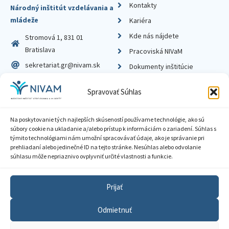
Kontakty
Národný inštitút vzdelávania a
mládeže
Kariéra
Kde nás nájdete
Stromová 1, 831 01
Bratislava
Pracoviská NIVaM
sekretariat.gr@nivam.sk
Dokumenty inštitúcie
IČO: 00164348
Knižnica
Spravovať Súhlas
DIČ: 2020798714
Na poskytovanie tých najlepších skúseností používame technológie, ako sú
súbory cookie na ukladanie a/alebo prístup k informáciám o zariadení. Súhlas s
týmito technológiami nám umožní spracovávať údaje, ako je správanie pri
prehliadaní alebo jedinečné ID na tejto stránke. Nesúhlas alebo odvolanie
Zásady ochrany súkromia
súhlasu môže nepriaznivo ovplyvniť určité vlastnosti a funkcie.
Vyhlásenie o prístupnosti
Prijať
Sprístupnenie informácií
Odmietnuť
Nastavenia cookies