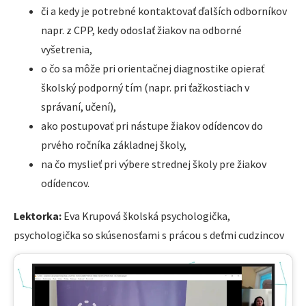
či a kedy je potrebné kontaktovať ďalších odborníkov
napr. z CPP, kedy odoslať žiakov na odborné
vyšetrenia,
o čo sa môže pri orientačnej diagnostike opierať
školský podporný tím (napr. pri ťažkostiach v
správaní, učení),
ako postupovať pri nástupe žiakov odídencov do
prvého ročníka základnej školy,
na čo myslieť pri výbere strednej školy pre žiakov
odídencov.
Lektorka:
Eva Krupová školská psychologička,
psychologička so skúsenosťami s prácou s deťmi cudzincov