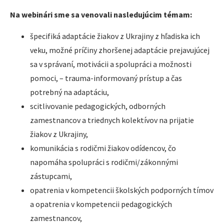
Na webinári sme sa venovali nasledujúcim témam:
špecifiká adaptácie žiakov z Ukrajiny z hľadiska ich
veku, možné príčiny zhoršenej adaptácie prejavujúcej
sa v správaní, motivácii a spolupráci a možnosti
pomoci, – trauma-informovaný prístup a čas
potrebný na adaptáciu,
scitlivovanie pedagogických, odborných
zamestnancov a triednych kolektívov na prijatie
žiakov z Ukrajiny,
komunikácia s rodičmi žiakov odídencov, čo
napomáha spolupráci s rodičmi/zákonnými
zástupcami,
opatrenia v kompetencii školských podporných tímov
a opatrenia v kompetencii pedagogických
zamestnancov,