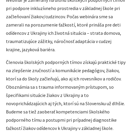
Webinár je zameraný na úlohu školských podporných tímov
pri podpore inkluzívneho prostredia v základnej škole pri
začleňovaní žiakov/cudzincov. Počas webinára sme sa
zamerali na porozumenie ťažkostí, ktoré prináša pre deti
odídencov z Ukrajiny ich životná situácia – strata domova,
traumatizujúce zážitky, náročnosť adaptácia v cudzej
krajine, jazyková bariéra.
Členovia školských podporných tímov získajú praktické tipy
na zlepšenie zručností a komunikácie pedagógov, žiakov,
ktorí sa do školy začleňujú, ako aj ich rovesníkov a rodičov.
Oboznámia sa s trauma informovaným prístupom, so
špecifikami situácie žiakov z Ukrajiny a to
novoprichádzajúcich aj tých, ktorí sú na Slovensku už dlhšie.
Budeme sa tiež zaoberať kompetenciami školského
podporného tímu a postupmi pri prípadnej diagnostike
ťažkostí žiakov odídencov k Ukrajiny v základnej škole.