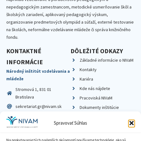
nepedagogickým zamestnancom, metodické usmerňovanie škôl a
školských zariadení, aplikovaný pedagogický výskum,
organizovanie predmetových olympiád a súťaží, externé testovanie
na školách, neformálne vzdelávanie mládeže či správa knižničného
fondu.
KONTAKTNÉ
DÔLEŽITÉ ODKAZY
Základné informácie o NIVaM
INFORMÁCIE
Kontakty
Národný inštitút vzdelávania a
mládeže
Kariéra
Kde nás nájdete
Stromová 1, 831 01
Bratislava
Pracoviská NIVaM
sekretariat.gr@nivam.sk
Dokumenty inštitúcie
IČO: 00164348
Knižnica
Spravovať Súhlas
DIČ: 2020798714
Na poskytovanie tých najlepších skúseností používame technológie, ako sú