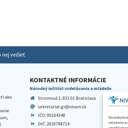
 nej vedieť.
KONTAKTNÉ INFORMÁCIE
Národný inštitút vzdelávania a mládeže
sti ako
Stromová 1, 831 01 Bratislava
sekretariat.gr@nivam.sk
anie
IČO: 00164348
skum,
Na poskytova
ukladanie a/
DIČ: 2020798714
é
umožní spraco