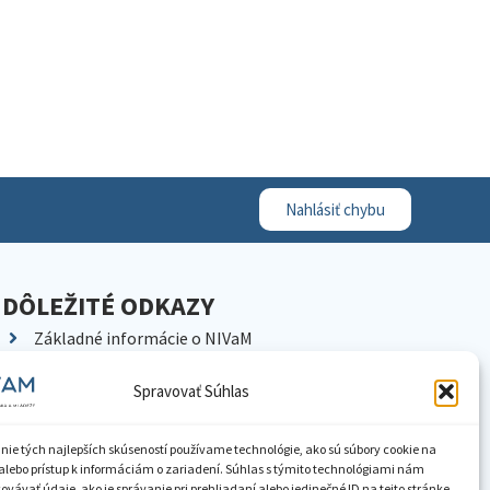
Nahlásiť chybu
DÔLEŽITÉ ODKAZY
Základné informácie o NIVaM
Kontakty
Spravovať Súhlas
Kariéra
Kde nás nájdete
nie tých najlepších skúseností používame technológie, ako sú súbory cookie na
Pracoviská NIVaM
alebo prístup k informáciám o zariadení. Súhlas s týmito technológiami nám
vávať údaje, ako je správanie pri prehliadaní alebo jedinečné ID na tejto stránke.