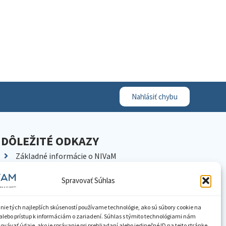
Nahlásiť chybu
DÔLEŽITÉ ODKAZY
Základné informácie o NIVaM
Kontakty
Spravovať Súhlas
Kariéra
Kde nás nájdete
nie tých najlepších skúseností používame technológie, ako sú súbory cookie na
Pracoviská NIVaM
alebo prístup k informáciám o zariadení. Súhlas s týmito technológiami nám
vávať údaje, ako je správanie pri prehliadaní alebo jedinečné ID na tejto stránke.