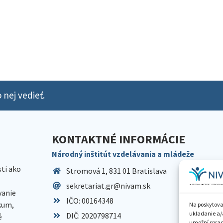
 nej vedieť.
KONTAKTNÉ INFORMÁCIE
Národný inštitút vzdelávania a mládeže
sti ako
Stromová 1, 831 01 Bratislava
sekretariat.gr@nivam.sk
anie
IČO: 00164348
skum,
Na poskytova
ukladanie a/
DIČ: 2020798714
é
umožní spraco