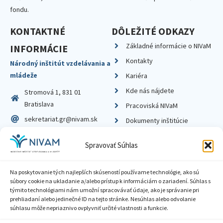
fondu.
KONTAKTNÉ
DÔLEŽITÉ ODKAZY
Základné informácie o NIVaM
INFORMÁCIE
Kontakty
Národný inštitút vzdelávania a
mládeže
Kariéra
Kde nás nájdete
Stromová 1, 831 01
Bratislava
Pracoviská NIVaM
sekretariat.gr@nivam.sk
Dokumenty inštitúcie
IČO: 00164348
Knižnica
Spravovať Súhlas
DIČ: 2020798714
Na poskytovanie tých najlepších skúseností používame technológie, ako sú
súbory cookie na ukladanie a/alebo prístup k informáciám o zariadení. Súhlas s
týmito technológiami nám umožní spracovávať údaje, ako je správanie pri
prehliadaní alebo jedinečné ID na tejto stránke. Nesúhlas alebo odvolanie
Zásady ochrany súkromia
súhlasu môže nepriaznivo ovplyvniť určité vlastnosti a funkcie.
Vyhlásenie o prístupnosti