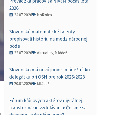
Prevádzka pracovísk NIVaM počas leta
2026
24.07.2026
Knižnica
Slovenské matematické talenty
prepisovali históriu na medzinárodnej
pôde
22.07.2026
Aktuality, Mládež
Slovensko má novú junior mládežnícku
delegátku pri OSN pre rok 2026/2028
20.07.2026
Mládež
Fórum kľúčových aktérov digitálnej
transformácie vzdelávania: Čo sme sa
dozvedeli a čo plánujeme?
l