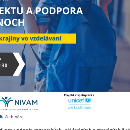
Webináre
vil pre vedenie materských, základných a stredných škô