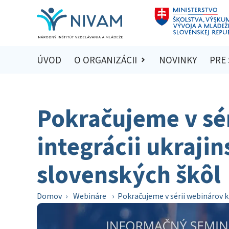
ÚVOD
O ORGANIZÁCII
NOVINKY
PRE
Pokračujeme v sé
integrácii ukrajin
slovenských škôl
Domov
›
Webináre
›
Pokračujeme v sérii webinárov k 