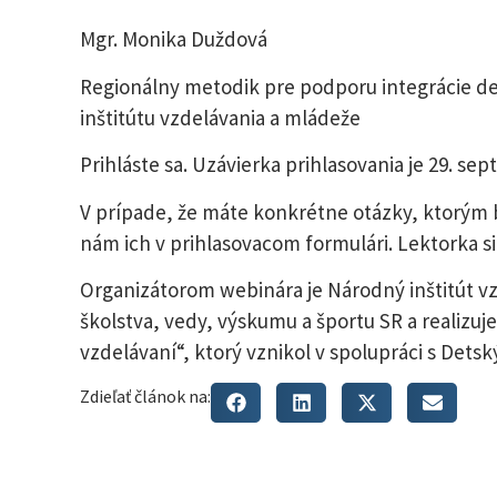
Mgr. Monika Duždová
Regionálny metodik pre podporu integrácie de
inštitútu vzdelávania a mládeže
Prihláste sa. Uzávierka prihlasovania je 29. sep
V prípade, že máte konkrétne otázky, ktorým by
nám ich v prihlasovacom formulári. Lektorka si
Organizátorom webinára je Národný inštitút vz
školstva, vedy, výskumu a športu SR a realizuj
vzdelávaní“, ktorý vznikol v spolupráci s De
Zdieľať článok na: