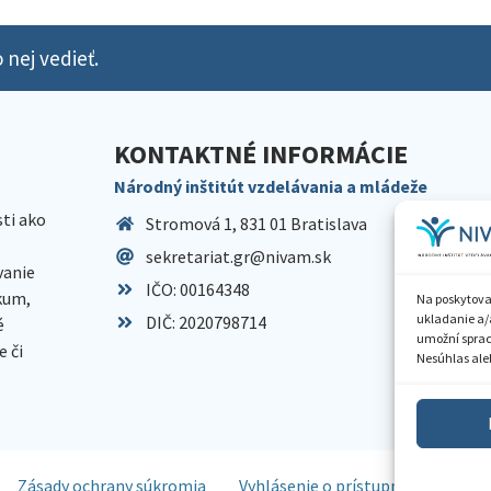
 nej vedieť.
KONTAKTNÉ INFORMÁCIE
Národný inštitút vzdelávania a mládeže
sti ako
Stromová 1, 831 01 Bratislava
sekretariat.gr@nivam.sk
anie
IČO: 00164348
skum,
Na poskytova
ukladanie a/
DIČ: 2020798714
é
umožní spraco
 či
Nesúhlas aleb
Zásady ochrany súkromia
Vyhlásenie o prístupnosti
Spr