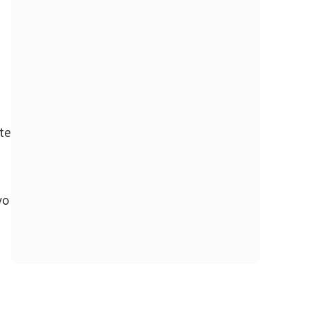
te
vo