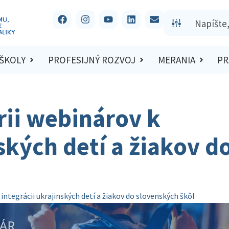
 ŠKOLY
PROFESIJNÝ ROZVOJ
MERANIA
PR
rii webinárov k
ských detí a žiakov d
integrácii ukrajinských detí a žiakov do slovenských škôl