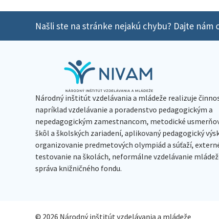
Našli ste na stránke nejakú chybu? Dajte nám o
Národný inštitút vzdelávania a mládeže realizuje činno
napríklad vzdelávanie a poradenstvo pedagogickým a
nepedagogickým zamestnancom, metodické usmerňov
škôl a školských zariadení, aplikovaný pedagogický vý
organizovanie predmetových olympiád a súťaží, extern
testovanie na školách, neformálne vzdelávanie mládeže
správa knižničného fondu.
© 2026 Národný inštitút vzdelávania a mládeže