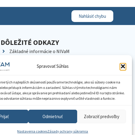
Nahlásiť chybu
DÔLEŽITÉ ODKAZY
Základné informácie o NIVaM
Kontakty
Spravovať Súhlas
Kariéra
Kde nás nájdete
nie tých najlepších skúseností používame technológie, ako sú súbory cookie na
Pracoviská NIVaM
alebo prístup k informáciám o zariadení. Súhlas s týmito technológiami nám
vávať údaje, ako je správanie pri prehliadaní alebo jedinečné ID na tejto stránke.
Dokumenty inštitúcie
o odvolanie súhlasu môže nepriaznivo ovplyvniť určité vlastnosti a funkcie.
Knižnica
Prijať
Odmietnuť
Zobraziť predvoľby
Nastavenia cookies
Zásady ochrany súkromia
ístupnenie informácií
Nastavenia cookies
GDPR