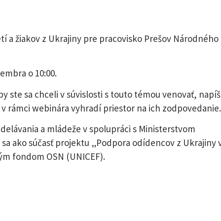
tí a žiakov z Ukrajiny pre pracovisko Prešov Národného
tembra o 10:00.
 ste sa chceli v súvislosti s touto témou venovať, napíš
 v rámci webinára vyhradí priestor na ich zodpovedanie.
delávania a mládeže v spolupráci s Ministerstvom
e sa ako súčasť projektu „Podpora odídencov z Ukrajiny 
tským fondom OSN (UNICEF).