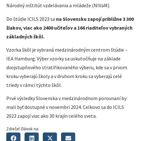
Národný inštitút vzdelávania a mládeže (NIVaM).
Do štúdie ICILS 2023 sa
na Slovensku zapojí približne 3 300
žiakov, viac ako 2400 učiteľov a 166 riaditeľov vybraných
základných škôl.
Vzorka škôl je vybraná medzinárodným centrom štúdie –
IEA Hamburg. Výber vzorky sa uskutočňuje na základe
dvojstupňového stratifikovaného výberu, kde sa v prvom
kroku vyberajú školy a v druhom kroku sa vyberajú celé
triedy v rámci týchto škôl.
Prvé výsledky Slovenska v medzinárodnom porovnaní by
mali byť dostupné v novembri 2024. Celkovo sa do ICILS
2023 zapojí viac ako 30 krajín celého sveta.
Zdieľať článok na: