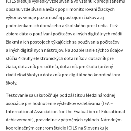
ICILS sleduje výsledky vzdelávania vo vzťahu k predpísanému
obsahu vzdelávania avšak popri monitorovaní žiackych
výkonov venuje pozornosť aj postojom žiakov a aj
podmienkam ich domáceho a školského prostredia. Tiež
zbiera dáta o používaní počítačov a iných digitálnych médií
žiakmi a ich postojoch týkajúcich sa používania počítačov
a iných digitálnych nástrojov. Na zozbieranie týchto údajov
slúžia 4 druhy elektronických dotazníkov: dotazník pre
žiaka, dotazník pre učiteľa, dotazník pre školu (určený
riaditeľovi školy) a dotazník pre digitálneho koordinátora
školy.
Testovanie sa uskutočňuje pod záštitou Medzinárodnej
asociácie pre hodnotenie výsledkov vzdelávania (IEA –
International Association for the Evaluation of Educational
Achievement), pravidelne v päťročných cykloch. Národným
koordinačným centrom štúdie ICILS na Slovensku je