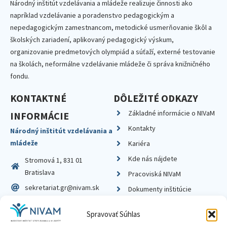
Národný inštitút vzdelávania a mládeže realizuje činnosti ako
napríklad vzdelávanie a poradenstvo pedagogickým a
nepedagogickým zamestnancom, metodické usmerňovanie škôl a
školských zariadení, aplikovaný pedagogický výskum,
organizovanie predmetových olympiád a súťaží, externé testovanie
na školách, neformálne vzdelávanie mládeže či správa knižničného
fondu.
KONTAKTNÉ
DÔLEŽITÉ ODKAZY
Základné informácie o NIVaM
INFORMÁCIE
Kontakty
Národný inštitút vzdelávania a
mládeže
Kariéra
Kde nás nájdete
Stromová 1, 831 01
Bratislava
Pracoviská NIVaM
sekretariat.gr@nivam.sk
Dokumenty inštitúcie
IČO: 00164348
Knižnica
Spravovať Súhlas
DIČ: 2020798714