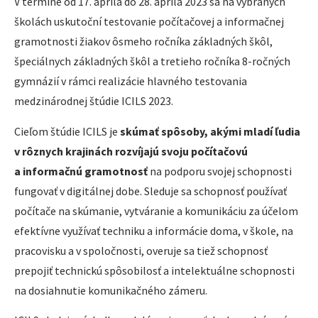
V termíne od 17. apríla do 28. apríla 2023 sa na vybraných
školách uskutoční testovanie počítačovej a informačnej
gramotnosti žiakov ôsmeho ročníka základných škôl,
špeciálnych základných škôl a tretieho ročníka 8-ročných
gymnázií v rámci realizácie hlavného testovania
medzinárodnej štúdie ICILS 2023.
Cieľom štúdie ICILS je
skúmať spôsoby, akými mladí ľudia
v rôznych krajinách rozvíjajú svoju počítačovú
a informačnú gramotnosť
na podporu svojej schopnosti
fungovať v digitálnej dobe. Sleduje sa schopnosť používať
počítače na skúmanie, vytváranie a komunikáciu za účelom
efektívne využívať techniku a informácie doma, v škole, na
pracovisku a v spoločnosti, overuje sa tiež schopnosť
prepojiť technickú spôsobilosť a intelektuálne schopnosti
na dosiahnutie komunikačného zámeru.