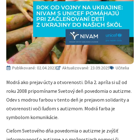
Publikované:
02.04.2023
Aktualizované: 23.09.2025
Učitelia
Modrá ako prejav úcty a otvorenosti. Dňa 2. apríla si už od
roku 2008 pripomíname Svetový deň povedomia o autizme.
Odev s modrou farbou v tento deň je prejavom solidarity a
otvorenosti voči ľuďom s autizmom. Modrá farba je
symbolom komunikácie.
Cieľom Svetového dňa povedomia o autizme je zvýšiť
informovanosť o autizme a o možnostiach pomoci či