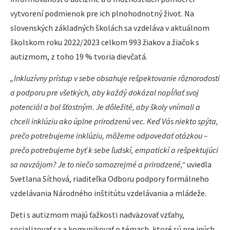
vytvorení podmienok pre ich plnohodnotný život. Na
slovenských základných školách sa vzdeláva v aktuálnom
školskom roku 2022/2023 celkom 993 žiakov a žiačok s
autizmom, z toho 19 % tvoria dievčatá.
„Inkluzívny prístup v sebe obsahuje rešpektovanie rôznorodosti
a podporu pre všetkých, aby každý dokázal napĺňať svoj
potenciál a bol šťastným. Je dôležité, aby školy vnímali a
chceli inklúziu ako úplne prirodzenú vec. Keď Vás niekto spýta,
prečo potrebujeme inklúziu, môžeme odpovedať otázkou –
prečo potrebujeme byť k sebe ľudskí, empatickí a rešpektujúci
sa navzájom? Je to niečo samozrejmé a prirodzené,“
uviedla
Svetlana Síthová, riaditeľka Odboru podpory formálneho
vzdelávania Národného inštitútu vzdelávania a mládeže.
Deti s autizmom majú ťažkosti nadväzovať vzťahy,
socializovať sa a komunikovať o témach, ktoré sú pre iných