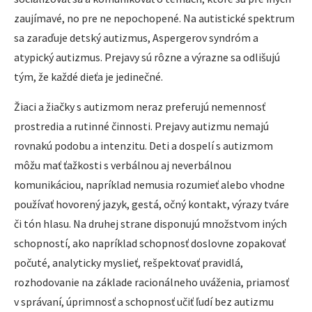
zaujímavé, no pre ne nepochopené. Na autistické spektrum
sa zaraďuje detský autizmus, Aspergerov syndróm a
atypický autizmus. Prejavy sú rôzne a výrazne sa odlišujú
tým, že každé dieťa je jedinečné.
Žiaci a žiačky s autizmom neraz preferujú nemennosť
prostredia a rutinné činnosti. Prejavy autizmu nemajú
rovnakú podobu a intenzitu. Deti a dospelí s autizmom
môžu mať ťažkosti s verbálnou aj neverbálnou
komunikáciou, napríklad nemusia rozumieť alebo vhodne
používať hovorený jazyk, gestá, očný kontakt, výrazy tváre
či tón hlasu. Na druhej strane disponujú množstvom iných
schopností, ako napríklad schopnosť doslovne zopakovať
počuté, analyticky myslieť, rešpektovať pravidlá,
rozhodovanie na základe racionálneho uváženia, priamosť
v správaní, úprimnosť a schopnosť učiť ľudí bez autizmu