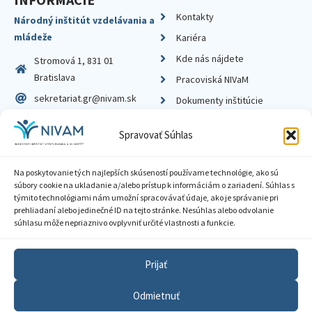
Kontakty
Národný inštitút vzdelávania a
mládeže
Kariéra
Kde nás nájdete
Stromová 1, 831 01
Bratislava
Pracoviská NIVaM
sekretariat.gr@nivam.sk
Dokumenty inštitúcie
IČO: 00164348
Knižnica
Spravovať Súhlas
DIČ: 2020798714
Na poskytovanie tých najlepších skúseností používame technológie, ako sú
súbory cookie na ukladanie a/alebo prístup k informáciám o zariadení. Súhlas s
týmito technológiami nám umožní spracovávať údaje, ako je správanie pri
prehliadaní alebo jedinečné ID na tejto stránke. Nesúhlas alebo odvolanie
Zásady ochrany súkromia
súhlasu môže nepriaznivo ovplyvniť určité vlastnosti a funkcie.
Vyhlásenie o prístupnosti
Prijať
Sprístupnenie informácií
Odmietnuť
Nastavenia cookies