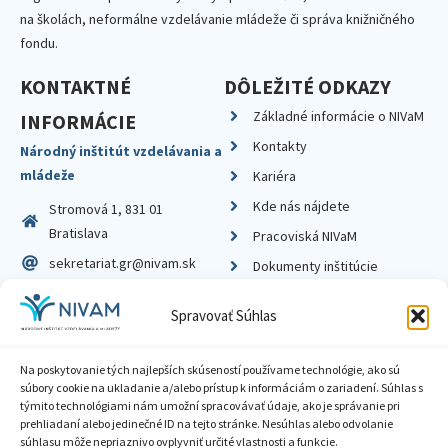
na školách, neformálne vzdelávanie mládeže či správa knižničného
fondu.
KONTAKTNÉ
DÔLEŽITÉ ODKAZY
Základné informácie o NIVaM
INFORMÁCIE
Kontakty
Národný inštitút vzdelávania a
mládeže
Kariéra
Kde nás nájdete
Stromová 1, 831 01
Bratislava
Pracoviská NIVaM
sekretariat.gr@nivam.sk
Dokumenty inštitúcie
IČO: 00164348
Knižnica
Spravovať Súhlas
DIČ: 2020798714
Na poskytovanie tých najlepších skúseností používame technológie, ako sú
súbory cookie na ukladanie a/alebo prístup k informáciám o zariadení. Súhlas s
týmito technológiami nám umožní spracovávať údaje, ako je správanie pri
prehliadaní alebo jedinečné ID na tejto stránke. Nesúhlas alebo odvolanie
Zásady ochrany súkromia
súhlasu môže nepriaznivo ovplyvniť určité vlastnosti a funkcie.