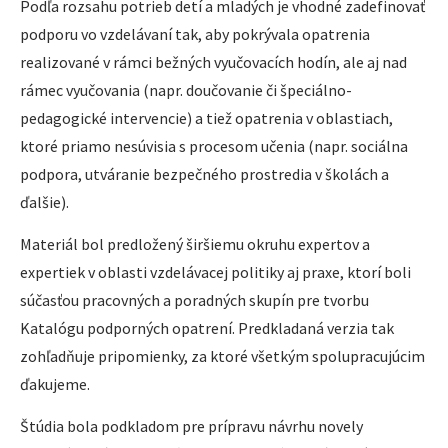
Podľa rozsahu potrieb detí a mladých je vhodné zadefinovať
podporu vo vzdelávaní tak, aby pokrývala opatrenia
realizované v rámci bežných vyučovacích hodín, ale aj nad
rámec vyučovania (napr. doučovanie či špeciálno-
pedagogické intervencie) a tiež opatrenia v oblastiach,
ktoré priamo nesúvisia s procesom učenia (napr. sociálna
podpora, utváranie bezpečného prostredia v školách a
ďalšie).
Materiál bol predložený širšiemu okruhu expertov a
expertiek v oblasti vzdelávacej politiky aj praxe, ktorí boli
súčasťou pracovných a poradných skupín pre tvorbu
Katalógu podporných opatrení. Predkladaná verzia tak
zohľadňuje pripomienky, za ktoré všetkým spolupracujúcim
ďakujeme.
Štúdia bola podkladom pre prípravu návrhu novely