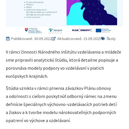
Publikované:
30.09.2022
Aktualizované: 23.09.2025
Školy
V rámci činnosti Národného inšitútu vzdelávania a mládeže
sme pripravili analytickú štúdiu, ktorá detailne popisuje a
porovnáva modely podpory vo vzdelávaní v piatich
európskych krajinách.
Štúdia vznikla v rámci plnenia záväzkov Plánu obnovy
a odolnosti s cieľom poskytnúť odborný rámec na zmenu
definície špeciálnych výchovno-vzdelávacích potrieb detí
a žiakov a k tvorbe modelu nárokovateľných podporných
opatrení vo výchove a vzdelávaní.