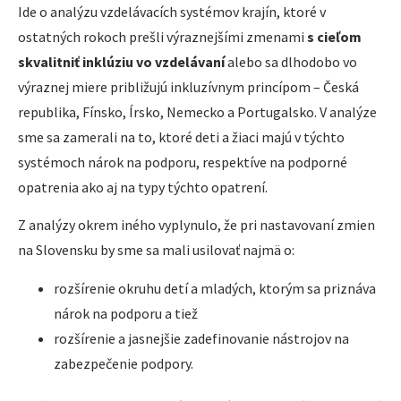
Ide o analýzu vzdelávacích systémov krajín, ktoré v
ostatných rokoch prešli výraznejšími zmenami
s cieľom
skvalitniť inklúziu vo vzdelávaní
alebo sa dlhodobo vo
výraznej miere približujú inkluzívnym princípom – Česká
republika, Fínsko, Írsko, Nemecko a Portugalsko. V analýze
sme sa zamerali na to, ktoré deti a žiaci majú v týchto
systémoch nárok na podporu, respektíve na podporné
opatrenia ako aj na typy týchto opatrení.
Z analýzy okrem iného vyplynulo, že pri nastavovaní zmien
na Slovensku by sme sa mali usilovať najmä o:
rozšírenie okruhu detí a mladých, ktorým sa priznáva
nárok na podporu a tiež
rozšírenie a jasnejšie zadefinovanie nástrojov na
zabezpečenie podpory.