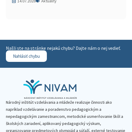
14.07.2026
Aktuality
Našli ste na stránke nejakú chybu? Dajte nám o nej vedieť.
Nahlásiť chybu
Národný inštitút vzdelávania a mládeže realizuje činnosti ako
napríklad vzdelávanie a poradenstvo pedagogickým a
nepedagogickým zamestnancom, metodické usmerňovanie škôl a
školských zariadení, aplikovaný pedagogický výskum,
organizovanie predmetových olympiád a súťaží, externé testovanie