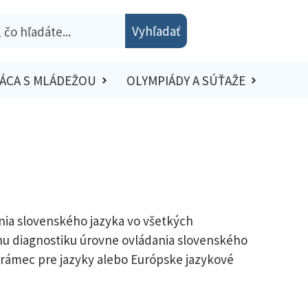
Vyhľadať
ÁCA S MLÁDEŽOU
OLYMPIÁDY A SÚŤAŽE
ania slovenského jazyka vo všetkých
nu diagnostiku úrovne ovládania slovenského
ý rámec pre jazyky alebo Európske jazykové