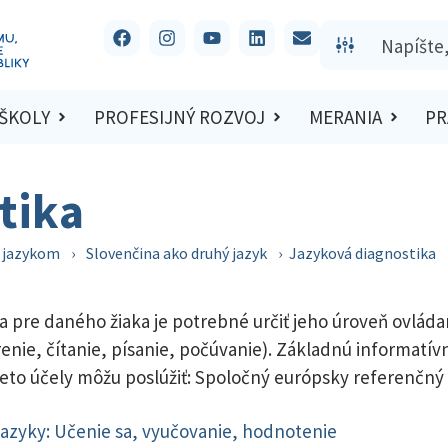
 ŠKOLY
PROFESIJNÝ ROZVOJ
MERANIA
PR
tika
m jazykom
›
Slovenčina ako druhý jazyk
›
Jazyková diagnostika
a pre daného žiaka je potrebné určiť jeho úroveň ovlád
nie, čítanie, písanie, počúvanie). Základnú informatív
 tieto účely môžu poslúžiť: Spoločný európsky referenčn
azyky: Učenie sa, vyučovanie, hodnotenie