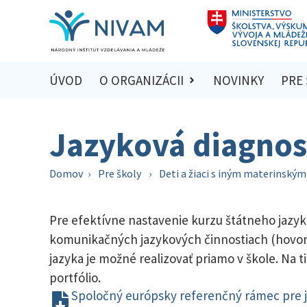
ÚVOD
O ORGANIZÁCII
NOVINKY
PRE
Jazyková diagnos
Domov
›
Pre školy
›
Deti a žiaci s iným materinský
Pre efektívne nastavenie kurzu štátneho jazyk
komunikačných jazykových činnostiach (hovore
jazyka je možné realizovať priamo v škole. Na
portfólio.
Spoločný európsky referenčný rámec pre j