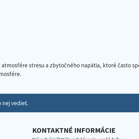
v atmosfére stresu a zbytočného napätia, ktoré často s
tmosfére.
 nej vedieť.
KONTAKTNÉ INFORMÁCIE