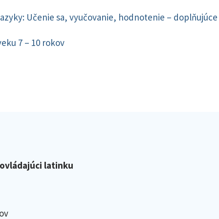
azyky: Učenie sa, vyučovanie, hodnotenie – doplňujúce
veku 7 – 10 rokov
eovládajúci latinku
ov