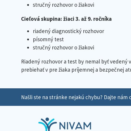
stručný rozhovor o žiakovi
Cieľová skupina: žiaci 3. až 9. ročníka
riadený diagnostický rozhovor
písomný test
stručný rozhovor o žiakovi
Riadený rozhovor a test by nemal byť vedený 
prebiehať v pre žiaka príjemnej a bezpečnej a
Našli ste na stránke nejakú chybu? Dajte nám o