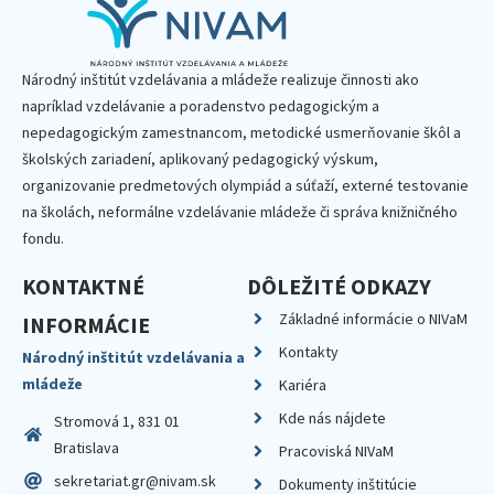
Národný inštitút vzdelávania a mládeže realizuje činnosti ako
napríklad vzdelávanie a poradenstvo pedagogickým a
nepedagogickým zamestnancom, metodické usmerňovanie škôl a
školských zariadení, aplikovaný pedagogický výskum,
organizovanie predmetových olympiád a súťaží, externé testovanie
na školách, neformálne vzdelávanie mládeže či správa knižničného
fondu.
KONTAKTNÉ
DÔLEŽITÉ ODKAZY
Základné informácie o NIVaM
INFORMÁCIE
Kontakty
Národný inštitút vzdelávania a
mládeže
Kariéra
Kde nás nájdete
Stromová 1, 831 01
Bratislava
Pracoviská NIVaM
sekretariat.gr@nivam.sk
Dokumenty inštitúcie