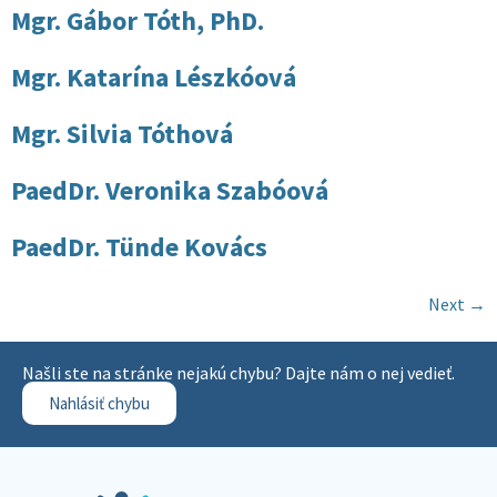
Mgr. Gábor Tóth, PhD.
Mgr. Katarína Lészkóová
Mgr. Silvia Tóthová
PaedDr. Veronika Szabóová
PaedDr. Tünde Kovács
Next
→
Našli ste na stránke nejakú chybu? Dajte nám o nej vedieť.
Nahlásiť chybu