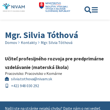
Mgr. Silvia Tóthová
Domov
Kontakty
Mgr. Silvia Tóthová
Učiteľ profesijného rozvoja pre predprimárne
vzdelávanie (materská škola)
Pracovisko:
Pracovisko v Komárne
silvia.tothova@nivam.sk
+421 948 030 292
Našli ste na stránke nejakú chybu? Dajte nám o nej vedieť.