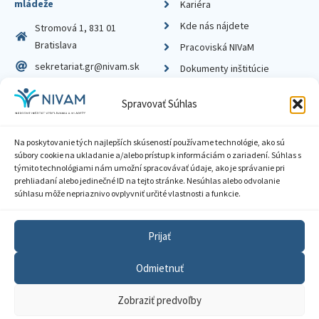
mládeže
Kariéra
Kde nás nájdete
Stromová 1, 831 01
Bratislava
Pracoviská NIVaM
sekretariat.gr@nivam.sk
Dokumenty inštitúcie
IČO: 00164348
Knižnica
Spravovať Súhlas
DIČ: 2020798714
Na poskytovanie tých najlepších skúseností používame technológie, ako sú
súbory cookie na ukladanie a/alebo prístup k informáciám o zariadení. Súhlas s
týmito technológiami nám umožní spracovávať údaje, ako je správanie pri
prehliadaní alebo jedinečné ID na tejto stránke. Nesúhlas alebo odvolanie
Zásady ochrany súkromia
súhlasu môže nepriaznivo ovplyvniť určité vlastnosti a funkcie.
Vyhlásenie o prístupnosti
Prijať
Sprístupnenie informácií
Odmietnuť
Nastavenia cookies
Zobraziť predvoľby
GDPR