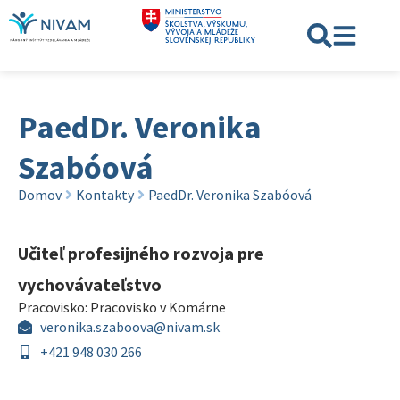
PaedDr. Veronika
Szabóová
Domov
Kontakty
PaedDr. Veronika Szabóová
Učiteľ profesijného rozvoja pre
vychovávateľstvo
Pracovisko:
Pracovisko v Komárne
veronika.szaboova@nivam.sk
+421 948 030 266