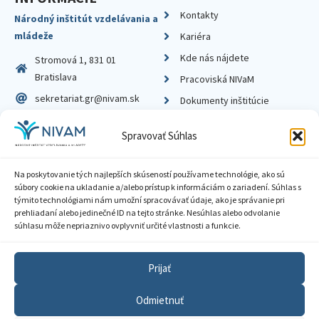
Kontakty
Národný inštitút vzdelávania a
mládeže
Kariéra
Kde nás nájdete
Stromová 1, 831 01
Bratislava
Pracoviská NIVaM
sekretariat.gr@nivam.sk
Dokumenty inštitúcie
IČO: 00164348
Knižnica
Spravovať Súhlas
DIČ: 2020798714
Na poskytovanie tých najlepších skúseností používame technológie, ako sú
súbory cookie na ukladanie a/alebo prístup k informáciám o zariadení. Súhlas s
týmito technológiami nám umožní spracovávať údaje, ako je správanie pri
prehliadaní alebo jedinečné ID na tejto stránke. Nesúhlas alebo odvolanie
Zásady ochrany súkromia
súhlasu môže nepriaznivo ovplyvniť určité vlastnosti a funkcie.
Vyhlásenie o prístupnosti
Prijať
Sprístupnenie informácií
Odmietnuť
Nastavenia cookies