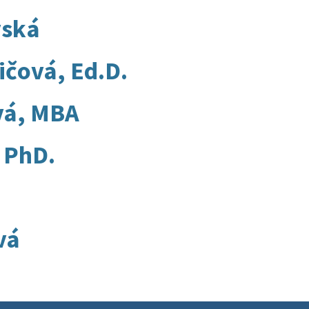
vská
ičová, Ed.D.
vá, MBA
 PhD.
vá