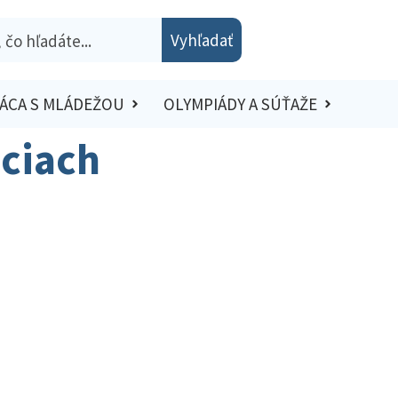
Vyhľadať
ÁCA S MLÁDEŽOU
OLYMPIÁDY A SÚŤAŽE
iciach