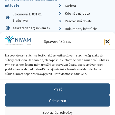
mládeže
Kariéra
Kde nás nájdete
Stromová 1, 831 01
Bratislava
Pracoviská NIVaM
sekretariat.gr@nivam.sk
Dokumenty inštitúcie
IČO: 00164348
Knižnica
Spravovať Súhlas
DIČ: 2020798714
Na poskytovanie tých najlepších skúseností používame technológie, ako sú
súbory cookie na ukladanie a/alebo prístup k informáciám o zariadení. Súhlas s
týmito technológiami nám umožní spracovávať údaje, ako je správanie pri
prehliadaní alebo jedinečné ID na tejto stránke. Nesúhlas alebo odvolanie
Zásady ochrany súkromia
súhlasu môže nepriaznivo ovplyvniť určité vlastnosti a funkcie.
Vyhlásenie o prístupnosti
Prijať
Sprístupnenie informácií
Odmietnuť
Nastavenia cookies
Zobraziť predvoľby