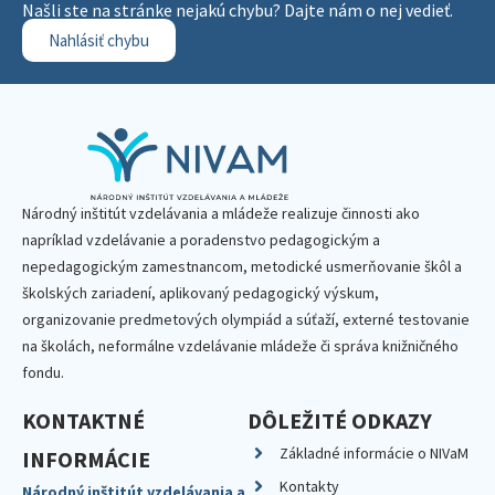
Našli ste na stránke nejakú chybu? Dajte nám o nej vedieť.
Nahlásiť chybu
Národný inštitút vzdelávania a mládeže realizuje činnosti ako
napríklad vzdelávanie a poradenstvo pedagogickým a
nepedagogickým zamestnancom, metodické usmerňovanie škôl a
školských zariadení, aplikovaný pedagogický výskum,
organizovanie predmetových olympiád a súťaží, externé testovanie
na školách, neformálne vzdelávanie mládeže či správa knižničného
fondu.
KONTAKTNÉ
DÔLEŽITÉ ODKAZY
Základné informácie o NIVaM
INFORMÁCIE
Kontakty
Národný inštitút vzdelávania a