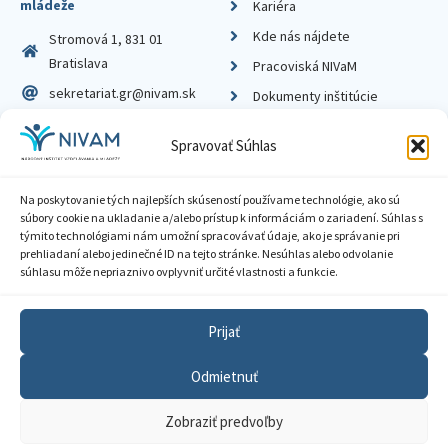
mládeže
Kariéra
Kde nás nájdete
Stromová 1, 831 01
Bratislava
Pracoviská NIVaM
sekretariat.gr@nivam.sk
Dokumenty inštitúcie
IČO: 00164348
Knižnica
Spravovať Súhlas
DIČ: 2020798714
Na poskytovanie tých najlepších skúseností používame technológie, ako sú
súbory cookie na ukladanie a/alebo prístup k informáciám o zariadení. Súhlas s
týmito technológiami nám umožní spracovávať údaje, ako je správanie pri
prehliadaní alebo jedinečné ID na tejto stránke. Nesúhlas alebo odvolanie
Zásady ochrany súkromia
súhlasu môže nepriaznivo ovplyvniť určité vlastnosti a funkcie.
Vyhlásenie o prístupnosti
Prijať
Sprístupnenie informácií
Odmietnuť
Nastavenia cookies
Zobraziť predvoľby
GDPR