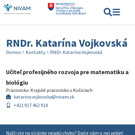
RNDr. Katarína Vojkovská
Domov
Kontakty
RNDr. Katarína Vojkovská
Učiteľ profesijného rozvoja pre matematiku a
biológiu
Pracovisko:
Krajské pracovisko v Košiciach
katarina.vojkovska@nivam.sk
+421 917 462 918
Našli ste na stránke nejakú chybu? Dajte nám o nej vedieť.