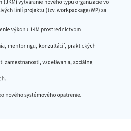
 (JKM) vytváranie nového typu organizácie vo
livých línií projektu (tzv. workpackage/WP) sa
otenie výkonu JKM prostredníctvom
a, mentoringu, konzultácií, praktických
ti zamestnanosti, vzdelávania, sociálnej
ch.
ako nového systémového opatrenie.