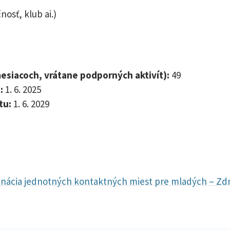
osť, klub ai.)
 mesiacoch, vrátane podporných aktivít):
49
:
1. 6. 2025
tu:
1. 6. 2029
ácia jednotných kontaktných miest pre mladých – Zdru