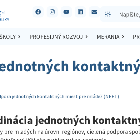
 ŠKOLY
PROFESIJNÝ ROZVOJ
MERANIA
PR
jednotných kontaktný
dpora jednotných kontaktných miest pre mládež (NEET)
dinácia jednotných kontaktn
ky pre mladých na úrovni regiónov, cielená podpora spol