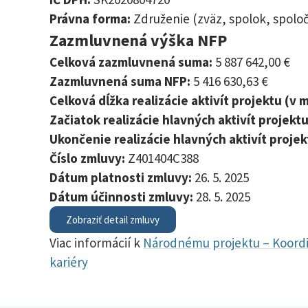
Právna forma:
Združenie (zväz, spolok, spoločn
Zazmluvnená výška NFP
Celková zazmluvnená suma:
5 887 642,00 €
Zazmluvnená suma NFP:
5 416 630,63 €
Celková dĺžka realizácie aktivít projektu (v
Začiatok realizácie hlavných aktivít projektu
Ukončenie realizácie hlavných aktivít projek
Číslo zmluvy:
Z401404C388
Dátum platnosti zmluvy:
26. 5. 2025
Dátum účinnosti zmluvy:
28. 5. 2025
Zobraziť detail zmluvy
Viac informácií k
Národnému projektu – Koordin
kariéry