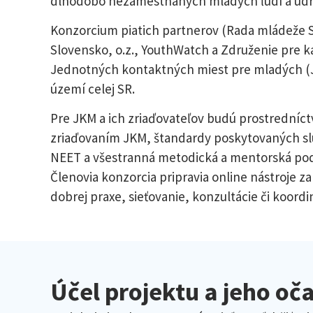
dlhodobo nezamestnaných mladých ľudí a udr
Konzorcium piatich partnerov (Rada mládeže S
Slovensko, o.z., YouthWatch a Združenie pre k
Jednotných kontaktných miest pre mladých (JK
území celej SR.
Pre JKM a ich zriaďovateľov budú prostredníc
zriaďovaním JKM, štandardy poskytovaných slu
NEET a všestranná metodická a mentorská pod
Členovia konzorcia pripravia online nástroje 
dobrej praxe, sieťovanie, konzultácie či koord
Účel projektu a jeho o