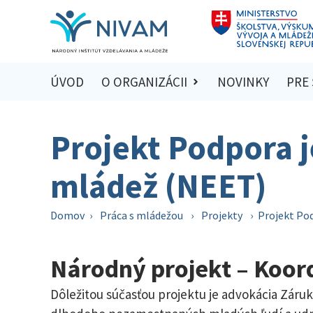
ÚVOD
O ORGANIZÁCII
NOVINKY
PRE
Projekt Podpora 
mládež (NEET)
Domov
›
Práca s mládežou
›
Projekty
›
Projekt Po
Národný projekt – Koor
Dôležitou súčasťou projektu je advokácia Záru