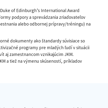
 Duke of Edinburgh’s International Award
 formy podpory a sprevádzania zriaďovateľov
estnania alebo odbornej prípravy/tréningu) na
porné dokumenty ako štandardy súvisiace so
ivizačné programy pre mladých ľudí v situácii
vít aj zamestnancom vznikajúcim JKM.
JKM a tiež na výmenu skúseností, príkladov