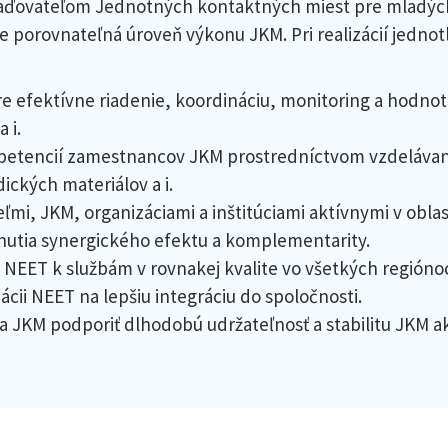
riaďovateľom Jednotných kontaktných miest pre mladých
vne porovnateľná úroveň výkonu JKM. Pri realizácií jednot
re efektívne riadenie, koordináciu, monitoring a hodn
 i.
ompetencií zamestnancov JKM prostredníctvom vzdelávani
ických materiálov a i.
mi, JKM, organizáciami a inštitúciami aktívnymi v oblas
hnutia synergického efektu a komplementarity.
i NEET k službám v rovnakej kvalite vo všetkých regióno
ácii NEET na lepšiu integráciu do spoločnosti.
 JKM podporiť dlhodobú udržateľnosť a stabilitu JKM 