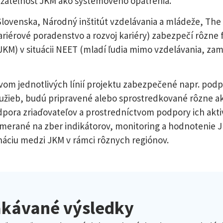
žateľnosť JKM ako systémového opatrenia.
lovenska, Národný inštitút vzdelávania a mládeže, The
ariérové poradenstvo a rozvoj kariéry) zabezpečí rôzne
M) v situácii NEET (mladí ľudia mimo vzdelávania, zam
tvom jednotlivých línií projektu zabezpečené napr. pod
žieb, budú pripravené alebo sprostredkované rôzne akt
pora zriaďovateľov a prostredníctvom podpory ich akti
zamerané na zber indikátorov, monitoring a hodnotenie 
ináciu medzi JKM v rámci rôznych regiónov.
čakávané výsledky