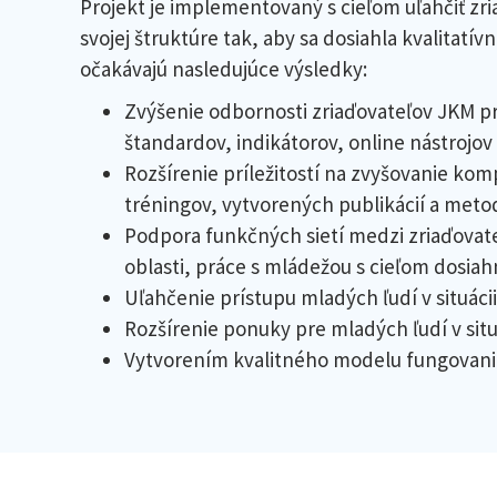
Projekt je implementovaný s cieľom uľahčiť z
svojej štruktúre tak, aby sa dosiahla kvalitatí
očakávajú nasledujúce výsledky:
Zvýšenie odbornosti zriaďovateľov JKM p
štandardov, indikátorov, online nástrojov a
Rozšírenie príležitostí na zvyšovanie k
tréningov, vytvorených publikácií a metod
Podpora funkčných sietí medzi zriaďovateľ
oblasti, práce s mládežou s cieľom dosia
Uľahčenie prístupu mladých ľudí v situáci
Rozšírenie ponuky pre mladých ľudí v situ
Vytvorením kvalitného modelu fungovania