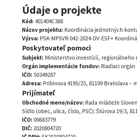
Údaje o projekte
Kód:
401404C388
Názov projektu:
Koordinácia jednotných kont
Výzva:
PSK-MPSVR-042-2024-DV-ESF+ Koordinác
Poskytovateľ pomoci
Subjekt:
Ministerstvo investícií, regionálneho 
Orgán implementácie fondov:
Riadiaci orgán 
IČO:
50349287
Adresa:
Pribinova 4195/25, 81109 Bratislava – 
Prijímateľ
Obchodné meno/názov:
Rada mládeže Slove
Sídlo (obec, ulica, číslo, PSČ): Štúrova 19/3, 8
IČO:
00683779
DIČ:
2020804720
IČ DPH:
SK2020804720